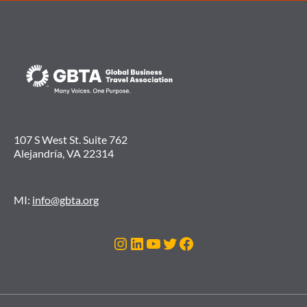
107 S West St. Suite 762
Alejandría, VA 22314
MI:
info@gbta.org
Instagram
LinkedIn
YouTube
Twitter
Facebook