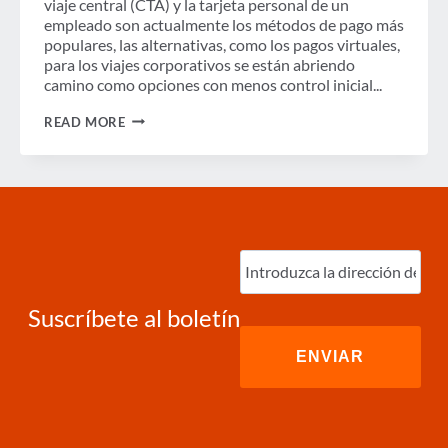
viaje central (CTA) y la tarjeta personal de un
empleado son actualmente los métodos de pago más
populares, las alternativas, como los pagos virtuales,
para los viajes corporativos se están abriendo
camino como opciones con menos control inicial...
LAS
READ MORE
CUENTAS
VIRTUALES
DE
UN
SOLO
USO
MITIGAN
EL
Ingrese
RIESGO,
correo
CONTROLAN
electrónico
(Required)
LOS
GASTOS
Suscríbete al boletín
Y
MEJORAN
EL
CUMPLIMIENTO