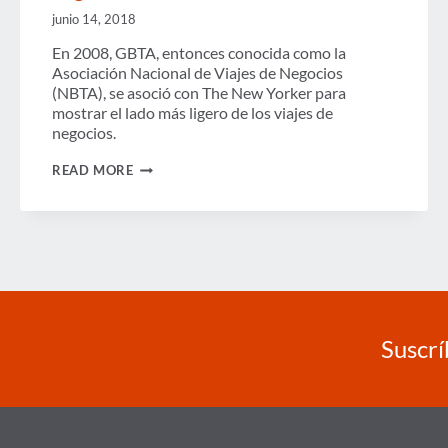
junio 14, 2018
En 2008, GBTA, entonces conocida como la
Asociación Nacional de Viajes de Negocios
(NBTA), se asoció con The New Yorker para
mostrar el lado más ligero de los viajes de
negocios.
EL
READ MORE
LADO
MÁS
LIGERO
DE
LOS
VIAJES
DE
NEGOCIOS
Suscrí