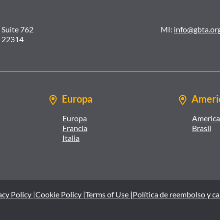
 Suite 762
MI:
info@gbta.or
A 22314
Europa
Americ
Europa
America 
Francia
Brasil
Italia
cy Policy |
Cookie Policy |
Terms of Use |
Política de reembolso y c