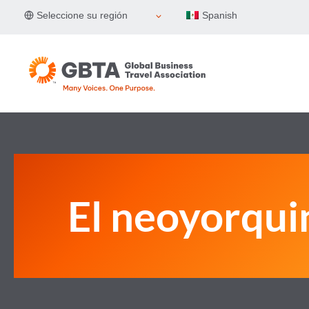
Skip
Seleccione su región
Spanish
to
content
El neoyorqui