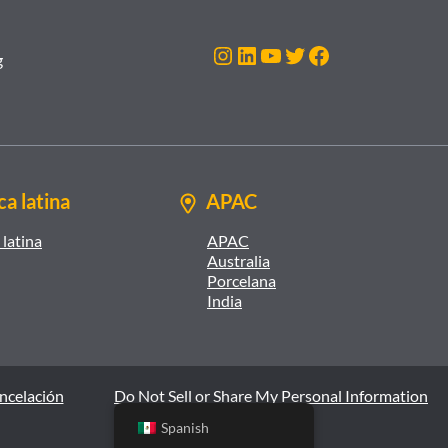
Instagram
LinkedIn
YouTube
Twitter
Facebook
g
a latina
APAC
latina
APAC
Australia
Porcelana
India
ancelación
Do Not Sell or Share My Personal Information
Spanish