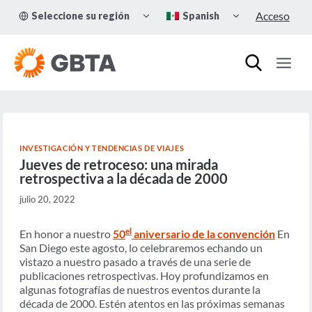
Skip
TOGGLE
TOGGLE
Acceso
Seleccione su región
Spanish
to
CHILD
CHILD
MENU
MENU
content
INVESTIGACIÓN Y TENDENCIAS DE VIAJES
Jueves de retroceso: una mirada
retrospectiva a la década de 2000
julio 20, 2022
el
En honor a nuestro
50
aniversario de la convención
En
San Diego este agosto, lo celebraremos echando un
vistazo a nuestro pasado a través de una serie de
publicaciones retrospectivas. Hoy profundizamos en
algunas fotografías de nuestros eventos durante la
década de 2000. Estén atentos en las próximas semanas