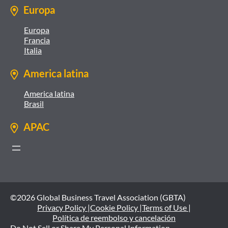
Europa
Europa
Francia
Italia
America latina
America latina
Brasil
APAC
©2026 Global Business Travel Association (GBTA)
Privacy Policy |
Cookie Policy |
Terms of Use |
Política de reembolso y cancelación
Do Not Sell or Share My Personal Information