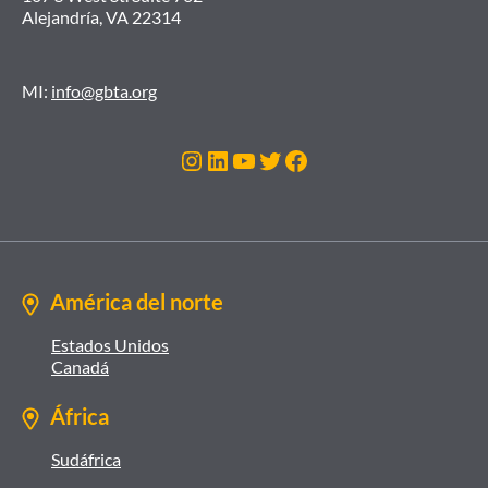
Alejandría, VA 22314
MI:
info@gbta.org
Instagram
LinkedIn
YouTube
Twitter
Facebook
América del norte
Estados Unidos
Canadá
África
Sudáfrica