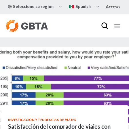
Skip
TOGGLE
TOGGLE
Acceso
Seleccione su región
Spanish
to
CHILD
CHILD
MENU
MENU
content
INVESTIGACIÓN Y TENDENCIAS DE VIAJES
Satisfacción del comprador de viajes con