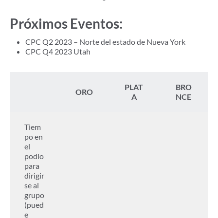
Próximos Eventos:
CPC Q2 2023 – Norte del estado de Nueva York
CPC Q4 2023 Utah
PLAT
BRO
ORO
A
NCE
Tiem
po en
el
podio
para
dirigir
se al
grupo
(pued
e