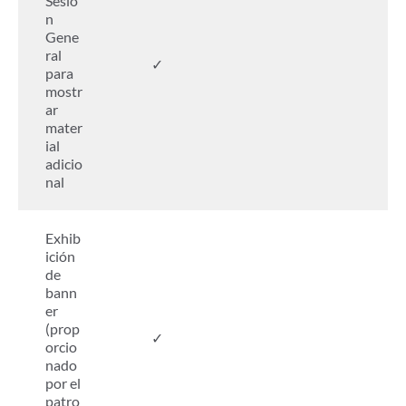
Sesió
n
Gene
ral
✓
para
mostr
ar
mater
ial
adicio
nal
Exhib
ición
de
bann
er
(prop
✓
orcio
nado
por el
patro