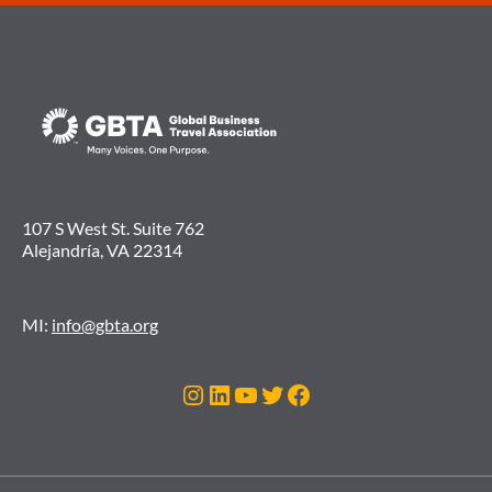
107 S West St. Suite 762
Alejandría, VA 22314
MI:
info@gbta.org
Instagram
LinkedIn
YouTube
Twitter
Facebook