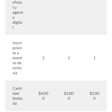
rPoin
t y
agend
a
digita
l
Inscri
pcion
es a
event
2
1
1
os de
corte
sía
Canti
dad
$4,00
$3,00
$2,00
limita
0
0
0
da