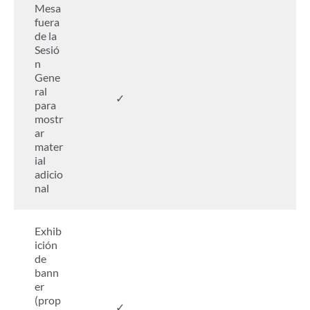
Mesa
fuera
de la
Sesió
n
Gene
ral
✓
para
mostr
ar
mater
ial
adicio
nal
Exhib
ición
de
bann
er
(prop
✓