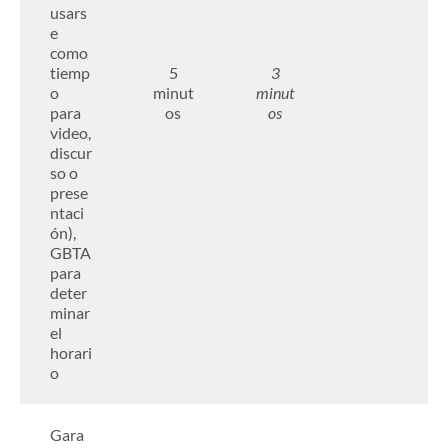
usars
e
como
tiemp
5
3
o
minut
minut
para
os
os
video,
discur
so o
prese
ntaci
ón),
GBTA
para
deter
minar
el
horari
o
Gara