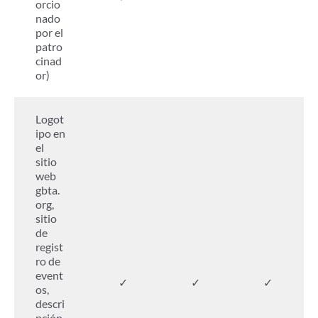
orcio
nado
por el
patro
cinad
or)
Logot
ipo en
el
sitio
web
gbta.
org,
sitio
de
regist
ro de
event
✓
✓
✓
os,
descri
pción