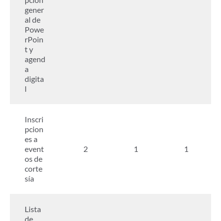
gener
al de
Powe
rPoin
t y
agend
a
digita
l
Inscri
pcion
es a
event
2
1
1
os de
corte
sía
Lista
de