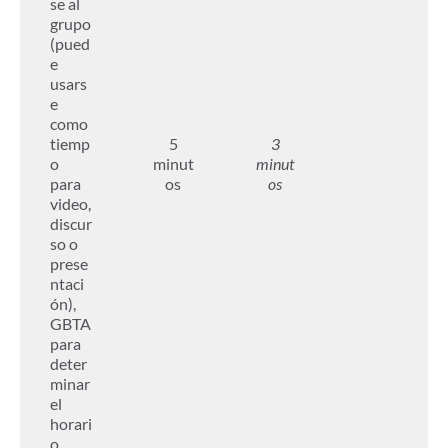
se al
grupo
(pued
e
usars
e
como
tiemp
5
3
o
minut
minut
para
os
os
video,
discur
so o
prese
ntaci
ón),
GBTA
para
deter
minar
el
horari
o