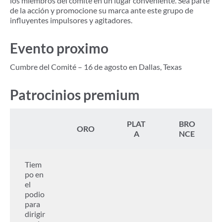
los miembros del comité en un lugar conveniente. Sea parte
de la acción y promocione su marca ante este grupo de
influyentes impulsores y agitadores.
Evento proximo
Cumbre del Comité – 16 de agosto en Dallas, Texas
Patrocinios premium
PLAT
BRO
ORO
A
NCE
Tiem
po en
el
podio
para
dirigir