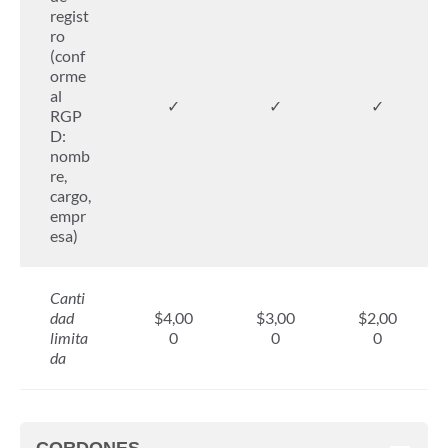
regist
ro
(conf
orme
al
✓
✓
✓
RGP
D:
nomb
re,
cargo,
empr
esa)
Canti
dad
$4,00
$3,00
$2,00
limita
0
0
0
da