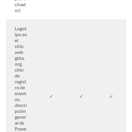
cinad
or)
Logot
ipo en
el
sitio
web
gbta.
org,
sitio
de
regist
ro de
event
✓
✓
✓
os,
descri
pción
gener
al de
Powe