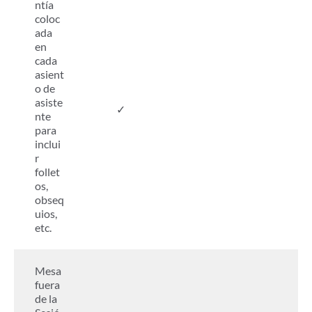
ntía
coloc
ada
en
cada
asient
o de
asiste
✓
nte
para
inclui
r
follet
os,
obseq
uios,
etc.
Mesa
fuera
de la