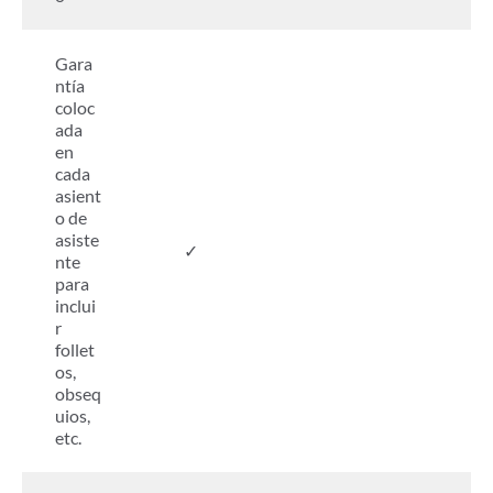
Gara
ntía
coloc
ada
en
cada
asient
o de
asiste
✓
nte
para
inclui
r
follet
os,
obseq
uios,
etc.