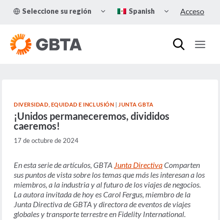
Skip
TOGGLE
TOGGLE
Acceso
Seleccione su región
Spanish
to
CHILD
CHILD
MENU
MENU
content
DIVERSIDAD, EQUIDAD E INCLUSIÓN
|
JUNTA GBTA
¡Unidos permaneceremos, divididos
caeremos!
17 de octubre de 2024
En esta serie de artículos, GBTA
Junta Directiva
Comparten
sus puntos de vista sobre los temas que más les interesan a los
miembros, a la industria y al futuro de los viajes de negocios.
La autora invitada de hoy es Carol Fergus, miembro de la
Junta Directiva de GBTA y directora de eventos de viajes
globales y transporte terrestre en Fidelity International.