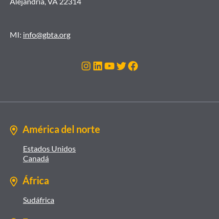
Alejandría, VA 22314
MI:
info@gbta.org
Instagram
LinkedIn
YouTube
Twitter
Facebook
América del norte
Estados Unidos
Canadá
África
Sudáfrica