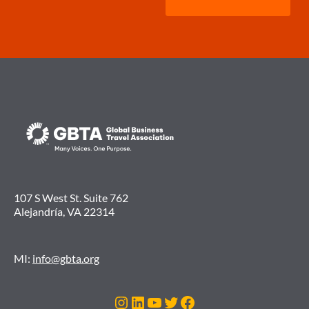
107 S West St. Suite 762
Alejandría, VA 22314
MI:
info@gbta.org
Instagram
LinkedIn
YouTube
Twitter
Facebook