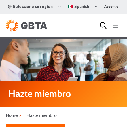
Skip
TOGGLE
TOGGLE
Acceso
Seleccione su región
Spanish
to
CHILD
CHILD
MENU
MENU
content
Hazte miembro
Home
Hazte miembro