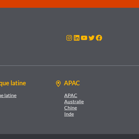
Instagram
LinkedIn
YouTube
Twitter
Facebook
ue latine
APAC
e latine
APAC
Australie
Chine
Inde