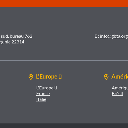
t sud, bureau 762
E :
info@gbta.org
irginie 22314
L'Europe 
Amériq
L'Europe 
Amériqu
France
Brésil
Italie