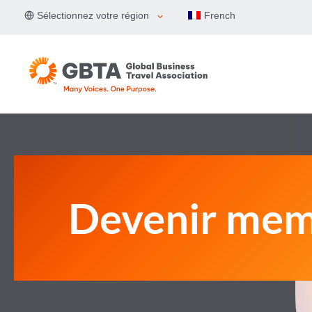
Aller
Sélectionnez votre région
French
au
contenu
Devenir me