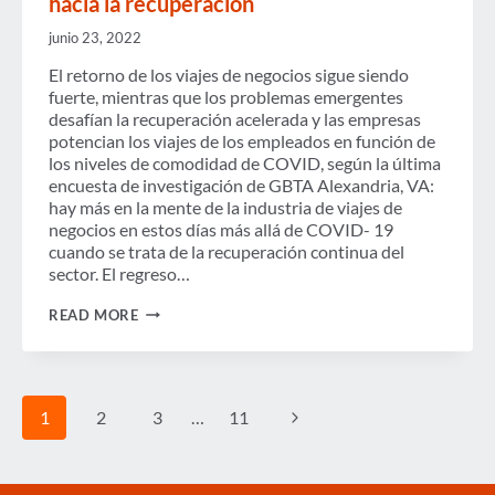
hacia la recuperación
EN
LOS
AEROPUERTOS
junio 23, 2022
CANADIENSES
El retorno de los viajes de negocios sigue siendo
fuerte, mientras que los problemas emergentes
desafían la recuperación acelerada y las empresas
potencian los viajes de los empleados en función de
los niveles de comodidad de COVID, según la última
encuesta de investigación de GBTA Alexandria, VA:
hay más en la mente de la industria de viajes de
negocios en estos días más allá de COVID- 19
cuando se trata de la recuperación continua del
sector. El regreso…
MOVE
READ MORE
OVER
COVID,
LA
INDUSTRIA
DE
Page
Next
1
2
3
…
11
VIAJES
navigation
DE
NEGOCIOS
Page
ABORDA
NUEVAS