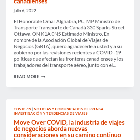
canadienses
julio 6, 2022
El Honorable Omar Alghabra, PC, MP Ministro de
Transporte Transporte de Canadá 330 Sparks Street
Ottawa, ON K1A 0N5 Estimado Ministro, En
nombre de la Asociación Global de Viajes de
Negocios (GBTA), quiero agradecerle a usted y a su
gobierno por las revisiones recientes a COVID -19
políticas que afectan las fronteras canadienses y los
trabajadores del transporte aéreo, junto con el...
CARTA
READ MORE
DE
GBTA
CANADÁ
AL
MINISTRO
DE
COVID-19
|
NOTICIAS Y COMUNICADOS DE PRENSA
|
TRANSPORTE
INVESTIGACIÓN Y TENDENCIAS DE VIAJES
SOBRE
LA
Move Over COVID, la industria de viajes
FACILITACIÓN
de negocios aborda nuevas
DE
consideraciones en su camino continuo
PASAJEROS