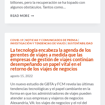
billones, pero la recuperación se ha topado con
algunos obstáculos. Tantos como…
EL
READ MORE
GASTO
GLOBAL
EN
VIAJES
DE
NEGOCIOS
COVID-19
|
NOTICIAS Y COMUNICADOS DE PRENSA
|
ESTÁ
INVESTIGACIÓN Y TENDENCIAS DE VIAJES
|
SUSTENTABILIDAD
REGRESANDO,
PERO
La tecnología encabeza la agenda de los
LOS
gerentes de viajes a medida que las
VIENTOS
empresas de gestión de viajes continúan
EN
desempeñando un papel vital en el
CONTRA
RECIENTES
retorno de los viajes de negocios
IMPULSAN
LA
agosto 15, 2022
RECUPERACIÓN
TOTAL
Un nuevo estudio de GBTA y FCM revela las últimas
PREVISTA
tendencias tecnológicas y el papel cambiante en la
PARA
forma en que los administradores de viajes pueden
2025
Y
atender a sus empresas y viajeros de negocios
2026
Alexandria, VA: los viajes de negocios y el rol del