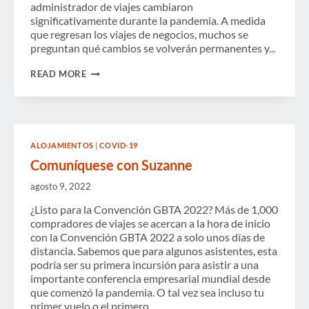
administrador de viajes cambiaron
significativamente durante la pandemia. A medida
que regresan los viajes de negocios, muchos se
preguntan qué cambios se volverán permanentes y...
LA
READ MORE
TECNOLOGÍA
ENCABEZA
LA
AGENDA
DE
LOS
ALOJAMIENTOS
|
COVID-19
GERENTES
DE
Comuníquese con Suzanne
VIAJES
A
agosto 9, 2022
MEDIDA
QUE
¿Listo para la Convención GBTA 2022? Más de 1,000
LAS
compradores de viajes se acercan a la hora de inicio
EMPRESAS
con la Convención GBTA 2022 a solo unos días de
DE
GESTIÓN
distancia. Sabemos que para algunos asistentes, esta
DE
podría ser su primera incursión para asistir a una
VIAJES
importante conferencia empresarial mundial desde
CONTINÚAN
que comenzó la pandemia. O tal vez sea incluso tu
DESEMPEÑANDO
UN
primer vuelo o el primero...