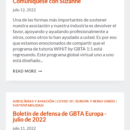
Comuníquese con Suzanne
PANDEMIA
julio 12, 2022
Una de las formas más importantes de sostener
nuestra asociación y nuestra industria es devolver el
favor, apoyando y ayudando profesionalmente a
otros, como otros lo han ayudado a usted. Es por eso
que estamos emocionados de compartir que el
programa de tutoría WINiT by GBTA 1:1 está
regresando. Este programa global virtual uno a uno
está diseñado...
COMUNÍQUESE
READ MORE
CON
SUZANNE
AEROLÍNEAS Y AVIACIÓN
|
COVID-19
|
EUROPA Y REINO UNIDO
|
SUSTENTABILIDAD
Boletín de defensa de GBTA Europa -
julio de 2022
julio 11, 2022