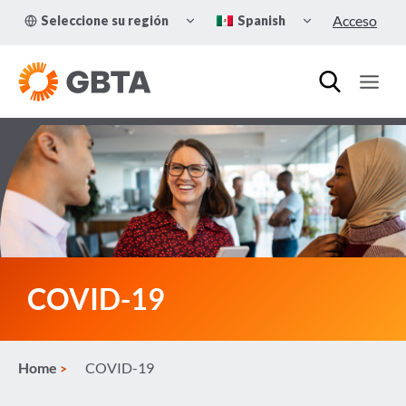
Skip
TOGGLE
TOGGLE
Acceso
Seleccione su región
Spanish
to
CHILD
CHILD
MENU
MENU
content
COVID-19
Home
COVID-19