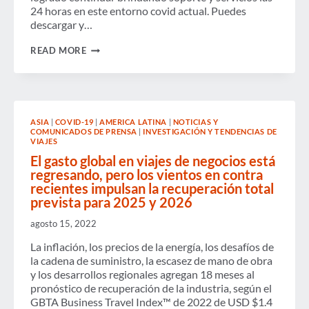
24 horas en este entorno covid actual. Puedes
descargar y…
FLORENT
READ MORE
MARTIN
COMPARTE
LAS
NECESIDADES
DE
LOS
ASIA
|
COVID-19
|
AMERICA LATINA
|
NOTICIAS Y
GESTORES
COMUNICADOS DE PRENSA
|
INVESTIGACIÓN Y TENDENCIAS DE
DE
VIAJES
VIAJES
EN
El gasto global en viajes de negocios está
LA
regresando, pero los vientos en contra
CONFERENCIA
recientes impulsan la recuperación total
GBTA
prevista para 2025 y 2026
–
TORONTO
agosto 15, 2022
La inflación, los precios de la energía, los desafíos de
la cadena de suministro, la escasez de mano de obra
y los desarrollos regionales agregan 18 meses al
pronóstico de recuperación de la industria, según el
GBTA Business Travel Index™ de 2022 de USD $1.4