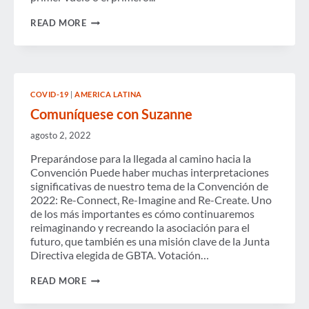
PAPEL
VITAL
COMUNÍQUESE
READ MORE
EN
CON
EL
SUZANNE
RETORNO
DE
LOS
VIAJES
DE
COVID-19
|
AMERICA LATINA
NEGOCIOS
Comuníquese con Suzanne
agosto 2, 2022
Preparándose para la llegada al camino hacia la
Convención Puede haber muchas interpretaciones
significativas de nuestro tema de la Convención de
2022: Re-Connect, Re-Imagine and Re-Create. Uno
de los más importantes es cómo continuaremos
reimaginando y recreando la asociación para el
futuro, que también es una misión clave de la Junta
Directiva elegida de GBTA. Votación…
COMUNÍQUESE
READ MORE
CON
SUZANNE