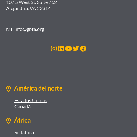
107 S West St. Suite 762
Alejandría, VA 22314
MI:
info@gbta.org
Instagram
LinkedIn
YouTube
Twitter
Facebook
América del norte
Estados Unidos
Canadá
África
Sudáfrica