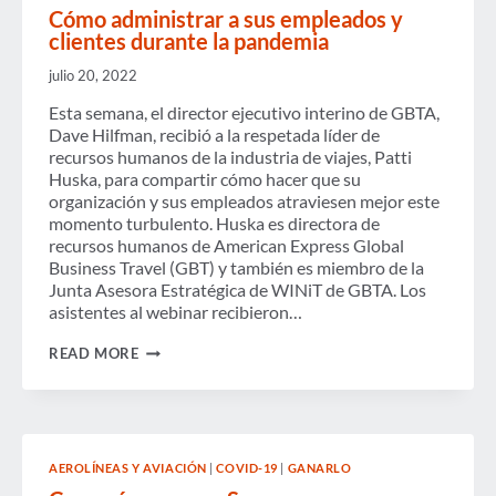
Cómo administrar a sus empleados y
clientes durante la pandemia
julio 20, 2022
Esta semana, el director ejecutivo interino de GBTA,
Dave Hilfman, recibió a la respetada líder de
recursos humanos de la industria de viajes, Patti
Huska, para compartir cómo hacer que su
organización y sus empleados atraviesen mejor este
momento turbulento. Huska es directora de
recursos humanos de American Express Global
Business Travel (GBT) y también es miembro de la
Junta Asesora Estratégica de WINiT de GBTA. Los
asistentes al webinar recibieron…
CÓMO
READ MORE
ADMINISTRAR
A
SUS
EMPLEADOS
Y
CLIENTES
AEROLÍNEAS Y AVIACIÓN
|
COVID-19
|
GANARLO
DURANTE
LA