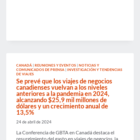
BUSINESS
TRIP:
NEW
STUDY
REVEALS
TOP
CHALLENGES
AND
TECHNOLOGY
SOLUTIONS
FOR
SUCCESS
CANADÁ
|
REUNIONES Y EVENTOS
|
NOTICIAS Y
COMUNICADOS DE PRENSA
|
INVESTIGACIÓN Y TENDENCIAS
DE VIAJES
Se prevé que los viajes de negocios
canadienses vuelvan a los niveles
anteriores a la pandemia en 2024,
alcanzando $25,9 mil millones de
dólares y un crecimiento anual de
13,5%
24 de abril de 2024
La Conferencia de GBTA en Canadá destaca el
resurgimiento del gasto en viajes de negocios, la