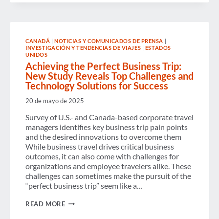
GROWTH AND STRONG
ECONOMIC IMPACT IN TORONTO
CANADÁ
|
NOTICIAS Y COMUNICADOS DE PRENSA
|
INVESTIGACIÓN Y TENDENCIAS DE VIAJES
|
ESTADOS
UNIDOS
Achieving the Perfect Business Trip:
New Study Reveals Top Challenges and
Technology Solutions for Success
20 de mayo de 2025
Survey of U.S.- and Canada-based corporate travel
managers identifies key business trip pain points
and the desired innovations to overcome them
While business travel drives critical business
outcomes, it can also come with challenges for
organizations and employee travelers alike. These
challenges can sometimes make the pursuit of the
“perfect business trip” seem like a…
ACHIEVING
READ MORE
THE
PERFECT