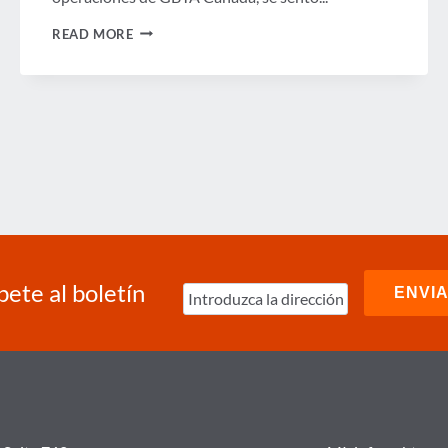
CONTINÚA
READ MORE
LA
SERIE
DE
ABASTECIMIENTO
DE
VIAJES
DE
GBTA
CANADÁ
bete al boletín