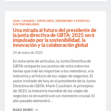
EMBRACE
AI─WHILE
OPPORTUNITIES
REMAIN
FOR
IMPROVING
ASIA
|
CANADÁ
|
JUNTA GBTA
|
REUNIONES Y EVENTOS
|
ACCESSIBILITY,
SUSTENTABILIDAD
POLICY
Una mirada al futuro del presidente de
CLARITY
la junta directiva de GBTA: 2025 será
AND
impulsado por la sostenibilidad, la
COMPLIANCE
innovación y la colaboración global
24 de enero de 2025
En esta serie de artículos, la Junta Directiva de
GBTA comparte sus puntos de vista sobre los
temas que más les importan a los miembros, a la
industria y al futuro de los viajes de negocios. El
autor invitado de hoy es el presidente de la Junta
Directiva de GBTA, Mark Cuschieri. A principios
de 2025, la industria mundial de los viajes de
negocios se encuentra en un momento crucial. El
año pasado demostró…
UNA
READ MORE