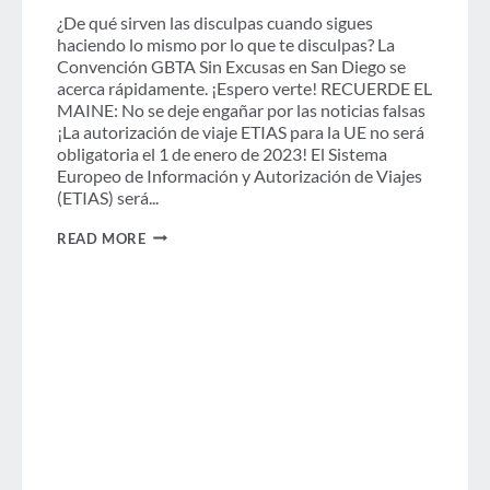
PANDEMIA
EN
¿De qué sirven las disculpas cuando sigues
2024,
haciendo lo mismo por lo que te disculpas? La
ALCANZANDO
Convención GBTA Sin Excusas en San Diego se
$25,9
acerca rápidamente. ¡Espero verte! RECUERDE EL
MIL
MILLONES
MAINE: No se deje engañar por las noticias falsas
DE
¡La autorización de viaje ETIAS para la UE no será
DÓLARES
obligatoria el 1 de enero de 2023! El Sistema
Y
Europeo de Información y Autorización de Viajes
UN
CRECIMIENTO
(ETIAS) será...
ANUAL
DE
POLÍTICA
READ MORE
13,5%
DE
VIAJES:
TARDÓ
MUCHO
EN
LLEGAR,
LA
CONVENCIÓN
DEBE
ASISTIR