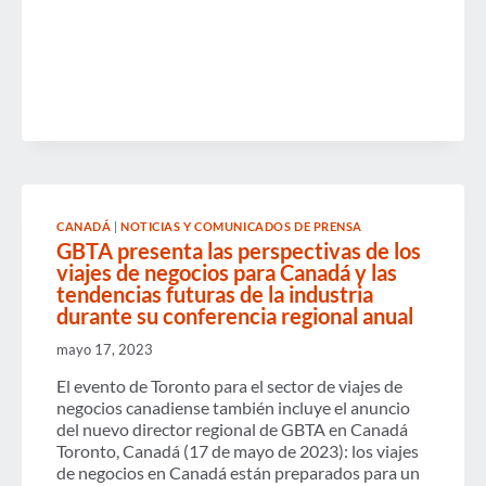
MIRADA
AL
FUTURO
DEL
PRESIDENTE
DE
LA
JUNTA
DIRECTIVA
DE
GBTA:
2025
SERÁ
CANADÁ
|
NOTICIAS Y COMUNICADOS DE PRENSA
IMPULSADO
GBTA presenta las perspectivas de los
POR
LA
viajes de negocios para Canadá y las
SOSTENIBILIDAD,
tendencias futuras de la industria
LA
durante su conferencia regional anual
INNOVACIÓN
Y
mayo 17, 2023
LA
COLABORACIÓN
El evento de Toronto para el sector de viajes de
GLOBAL
negocios canadiense también incluye el anuncio
del nuevo director regional de GBTA en Canadá
Toronto, Canadá (17 de mayo de 2023): los viajes
de negocios en Canadá están preparados para un