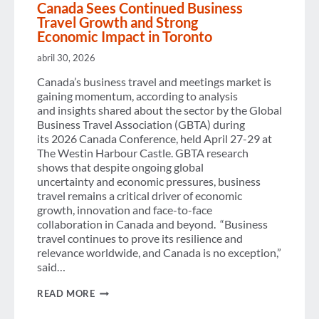
Canada Sees Continued Business
Travel Growth and Strong
Economic Impact in Toronto
abril 30, 2026
Canada’s business travel and meetings market is
gaining momentum, according to analysis
and insights shared about the sector by the Global
Business Travel Association (GBTA) during
its 2026 Canada Conference, held April 27-29 at
The Westin Harbour Castle. GBTA research
shows that despite ongoing global
uncertainty and economic pressures, business
travel remains a critical driver of economic
growth, innovation and face-to-face
collaboration in Canada and beyond. “Business
travel continues to prove its resilience and
relevance worldwide, and Canada is no exception,”
said…
CANADA SEES CONTINUED
READ MORE
BUSINESS
TRAVEL