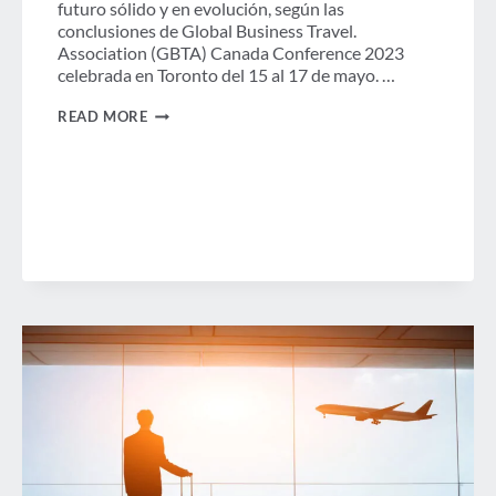
futuro sólido y en evolución, según las
conclusiones de Global Business Travel.
Association (GBTA) Canada Conference 2023
celebrada en Toronto del 15 al 17 de mayo. …
GBTA
READ MORE
PRESENTA
LAS
PERSPECTIVAS
DE
LOS
VIAJES
DE
NEGOCIOS
PARA
CANADÁ
Y
LAS
TENDENCIAS
FUTURAS
DE
LA
INDUSTRIA
DURANTE
SU
CONFERENCIA
REGIONAL