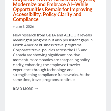
Modernize and Embrace AI─While
Opportunities Remain for Improving
Accessibility, Policy Clarity and
Compliance
marzo 5, 2026
New research from GBTA and ALTOUR reveals
meaningful progress but also persistent gaps in
North America business travel programs
Corporate travel policies across the U.S. and
Canada are showing significant positive
momentum: companies are sharpening policy
clarity, enhancing the employee traveler
experience through technology, and
strengthening compliance frameworks. At the
same time, travel programs continue…
CORPORATE
READ MORE
TRAVEL
POLICIES
STRENGTHEN,
MODERNIZE
AND