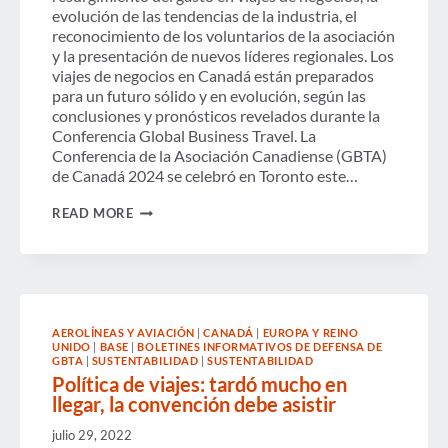
evolución de las tendencias de la industria, el
reconocimiento de los voluntarios de la asociación
y la presentación de nuevos líderes regionales. Los
viajes de negocios en Canadá están preparados
para un futuro sólido y en evolución, según las
conclusiones y pronósticos revelados durante la
Conferencia Global Business Travel. La
Conferencia de la Asociación Canadiense (GBTA)
de Canadá 2024 se celebró en Toronto este…
SE
READ MORE
PREVÉ
QUE
LOS
VIAJES
DE
NEGOCIOS
CANADIENSES
AEROLÍNEAS Y AVIACIÓN
|
CANADÁ
|
EUROPA Y REINO
VUELVAN
UNIDO
|
BASE
|
BOLETINES INFORMATIVOS DE DEFENSA DE
A
GBTA
|
SUSTENTABILIDAD
|
SUSTENTABILIDAD
LOS
Política de viajes: tardó mucho en
NIVELES
llegar, la convención debe asistir
ANTERIORES
A
LA
julio 29, 2022