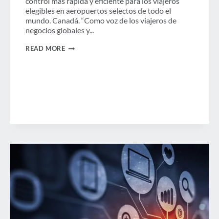
control más rápida y eficiente para los viajeros
LA
elegibles en aeropuertos selectos de todo el
INCERTIDUMBRE
DEL
mundo. Canadá. “Como voz de los viajeros de
MERCADO.
negocios globales y...
GBTA
READ MORE
ELOGIA
LA
INTRODUCCIÓN
POR
PARTE
DEL
GOBIERNO
CANADIENSE
DEL
NUEVO
PROGRAMA
DE
VIAJEROS
VERIFICADOS