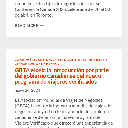
canadiense de viajes de negocios durante su
Conferencia Canadá 2025, celebrada del 28 al 30
de abril en Toronto.
EL
READ MORE
GASTO
EN
VIAJES
DE
NEGOCIOS
EN
CANADÁ
CANADÁ
|
RELACIONES GUBERNAMENTALES
|
NOTICIAS Y
SUPERÓ
COMUNICADOS DE PRENSA
LOS
GBTA elogia la introducción por parte
NIVELES
PREPANDEMIA
del gobierno canadiense del nuevo
EN
programa de viajeros verificados
2024,
PERO
mayo 24, 2023
LAS
PERSPECTIVAS
La Asociación Mundial de Viajes de Negocios
PARA
(GBTA), la voz de la industria mundial de viajes de
2025
negocios, apoya el reciente anuncio del gobierno
SE
VEN
canadiense de lanzar un nuevo programa de
ATENUADAS
Viajero Verificado que ofrecerá una experiencia de
POR