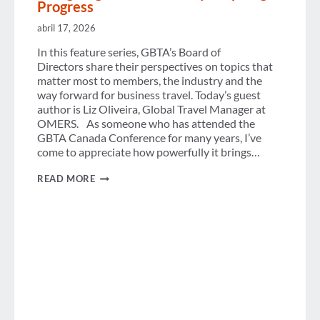
Progress
abril 17, 2026
In this feature series, GBTA’s Board of
Directors share their perspectives on topics that
matter most to members, the industry and the
way forward for business travel. Today’s guest
author is Liz Oliveira, Global Travel Manager at
OMERS. As someone who has attended the
GBTA Canada Conference for many years, I’ve
come to appreciate how powerfully it brings…
GBTA
READ MORE
CANADA
CONFERENCE
2026:
ENERGIZING
OUR
COMMUNITY,
INSPIRING
PROGRESS