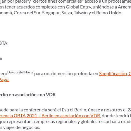
an por placer y "ciertos fines comerciales" acceso a un procesamie
s en tener acuerdos completos con Global Entry, uniéndose a Argen
anamá, Corea del Sur, Singapur, Suiza, Taiwán y el Reino Unido.
GBTA:
a
Dakota del Norte
rero
para una inmersión profunda en
Simplificación,
Pago.
rlín en asociación con VDR
ede para la conferencia será el Estrel Berlin, únase a nosotros el 
rencia GBTA 2021 – Berlín en asociación con VDR
, donde tendrá 
 que representan a empresas regionales y globales, escuchar a orado
os viajes de negocios.