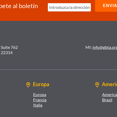
bete al boletín
 Suite 762
MI:
info@gbta.or
A 22314
Europa
Americ
Europa
America 
Francia
Brasil
Italia