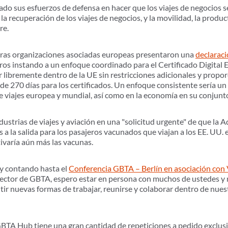
do sus esfuerzos de defensa en hacer que los viajes de negocios 
la recuperación de los viajes de negocios, y la movilidad, la produc
re.
ras organizaciones asociadas europeas presentaron una
declarac
os instando a un enfoque coordinado para el Certificado Digital
ar libremente dentro de la UE sin restricciones adicionales y prop
e 270 días para los certificados. Un enfoque consistente sería un 
de viajes europea y mundial, así como en la economía en su conjunt
ustrias de viajes y aviación en una "solicitud urgente" de que la A
 a la salida para los pasajeros vacunados que viajan a los EE. UU. 
tivaría aún más las vacunas.
y contando hasta el
Conferencia GBTA – Berlín en asociación co
ector de GBTA, espero estar en persona con muchos de ustedes y m
utir nuevas formas de trabajar, reunirse y colaborar dentro de nue
GBTA Hub tiene una gran cantidad de repeticiones a pedido exclu