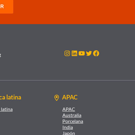
Instagram
LinkedIn
YouTube
Twitter
Facebook
g
a latina
APAC
latina
APAC
Australia
Porcelana
India
Japón