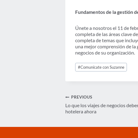
Fundamentos de la gestión de
Únete a nosotros el 11 de feb
completa de las áreas clave de
completa de temas que incluye
una mejor comprensión de la g
negocios de su organización.
Post
#
Comunícate con Suzanne
Tags:
Navegación
PREVIOUS
Lo que los viajes de negocios deben
de
hotelera ahora
entradas