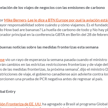
relación de los viajes de negocios con las emisiones de carbono
sor
Mike Berners-Lee le dice a BTN Europe por qué la aviación está 
or responsabilidad sobre cuándo y cómo viajamos. Es el fundado
luido How bad are bananas? La huella de carbono de todo y No hay p
 orador principal en la conferencia GBTA en Berlín del 28 de febrer
 buenas noticias sobre las medidas fronterizas esta semana
nse
vio un rayo de esperanza la semana pasada cuando el ministro 
án cambios en las estrictas restricciones fronterizas y de viaje de
 de las medidas fronterizas, la próxima semana”, dijo el ministro 
stricciones de viaje, el gobierno canadiense aún advierte contra los
porcionen una prueba de PCR negativa antes de regresar al país.
obal Entry
ión Fronteriza de EE. UU.
ha agregado a Brasil al programa Global 