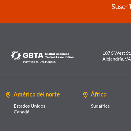
Suscrí
107 S West St.
Alejandría, V
América del norte
África
Estados Unidos
Sudáfrica
Canadá