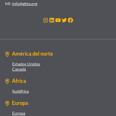
MI:
info@gbta.org
Instagram
LinkedIn
YouTube
Twitter
Facebook
América del norte
Estados Unidos
Canadá
África
Sudáfrica
Europa
Europa