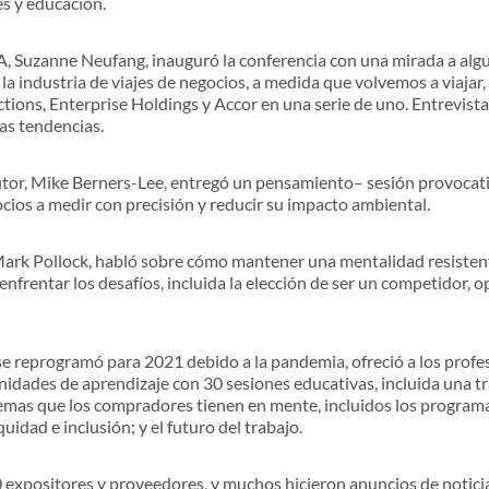
es y educación.
A, Suzanne Neufang, inauguró la conferencia con una mirada a algu
a industria de viajes de negocios, a medida que volvemos a viajar,
ctions, Enterprise Holdings y Accor en una serie de uno. Entrevista
tas tendencias.
utor
,
Mike Berners-Lee
,
entregó un pensamiento
–
sesión provocati
gocios a medir con precisión y reducir su impacto ambiental.
 Mark Pollock, habló sobre cómo mantener una mentalidad resistent
nfrentar los desafíos, incluida la elección de ser un competidor, opt
se reprogramó para 2021 debido a la pandemia, ofreció a los profes
idades de aprendizaje con 30 sesiones educativas, incluida una t
emas que los compradores tienen en mente, incluidos los programa
uidad e inclusión; y el futuro del trabajo.
 expositores y proveedores, y muchos hicieron anuncios de notici