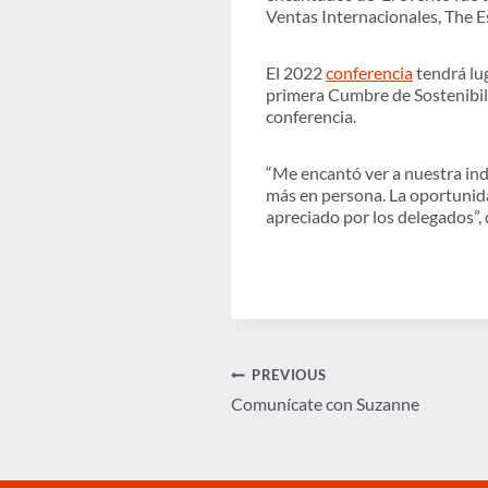
Ventas Internacionales, The Es
El 2022
conferencia
tendrá lu
primera Cumbre de Sostenibili
conferencia.
“Me encantó ver a nuestra ind
más en persona. La oportunida
apreciado por los delegados”,
Navegación
PREVIOUS
Comunícate con Suzanne
de
entradas