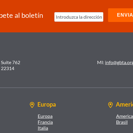
bete al boletín
 Suite 762
MI:
info@gbta.or
A 22314
Europa
Americ
Europa
America 
Francia
Brasil
Italia