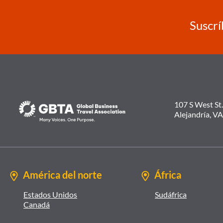
Suscrí
107 S West St.
Alejandría, V
América del norte
África
Estados Unidos
Sudáfrica
Canadá