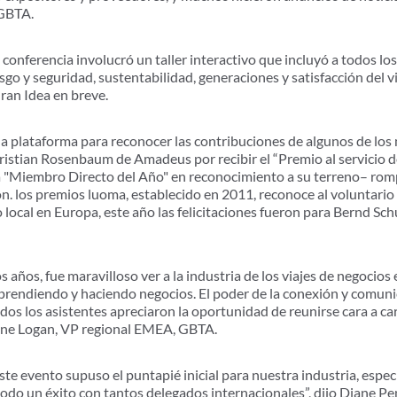
 GBTA.
 conferencia involucró un taller interactivo que incluyó a todos los
esgo y seguridad, sustentabilidad, generaciones y satisfacción del 
Gran Idea en breve.
na plataforma para reconocer las contribuciones de algunos de lo
hristian Rosenbaum de Amadeus por recibir el “
Premio al servicio d
a "Miembro Directo del Año" en reconocimiento a su terreno
–
romp
ón. los premios luoma,
establecido en 2011
,
reconoce al voluntario 
local en Europa, este año las felicitaciones fueron para Bernd Sch
 años, fue maravilloso ver a la industria de los viajes de negocio
rendiendo y haciendo negocios. El poder de la conexión y comuni
dos los asistentes apreciaron la oportunidad de reunirse cara a ca
erine Logan, VP regional EMEA, GBTA.
este evento supuso el puntapié inicial para nuestra industria, esp
todo un éxito con tantos delegados internacionales”, dijo
Diane Pen