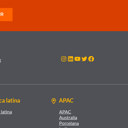
Instagram
LinkedIn
YouTube
Twitter
Facebook
g
a latina
APAC
latina
APAC
Australia
Porcelana