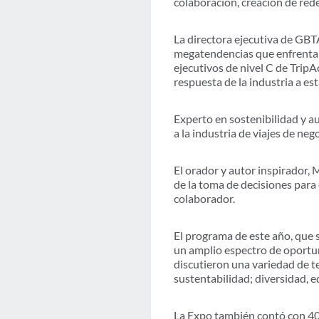
colaboración, creación de red
La directora ejecutiva de GBT
megatendencias que enfrenta l
ejecutivos de nivel C de TripA
respuesta de la industria a es
Experto en sostenibilidad y a
a la industria de viajes de ne
El orador y autor inspirador,
de la toma de decisiones para e
colaborador.
El programa de este año, que 
un amplio espectro de oportun
discutieron una variedad de t
sustentabilidad; diversidad, eq
La Expo también contó con 40