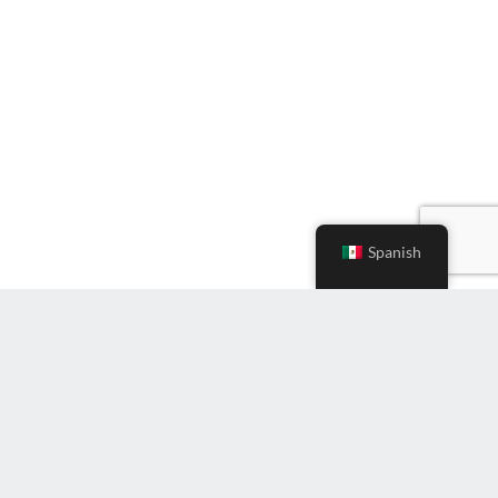
Spanish
Ingrese
correo
electrónico
(Required)
Suscríbete al boletín