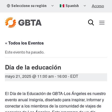
Skip
TOGGLE
TOGGLE
Acceso
Seleccione su región
Spanish
to
CHILD
CHILD
MENU
MENU
content
« Todos los Eventos
Este evento ha pasado.
Día de la educación
mayo 21, 2025 @ 11:00 am
-
16:00
- EDT
El Día de la Educación de GBTA-Los Ángeles es nuestro
evento anual insignia, diseñado para inspirar, informar y
conectar a los miembros de la comunidad de viajes de