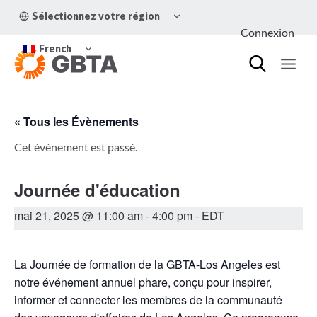
Aller
OUVRIR/FERMER
Sélectionnez votre région
au
LE
Connexion
MENU
contenu
OUVRIR/FERMER
ENFANT
French
LE
MENU
ENFANT
« Tous les Évènements
Cet évènement est passé.
Journée d'éducation
mai 21, 2025 @ 11:00 am
-
4:00 pm
- EDT
La Journée de formation de la GBTA-Los Angeles est
notre événement annuel phare, conçu pour inspirer,
informer et connecter les membres de la communauté