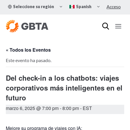
Skip
TOGGLE
TOGGLE
Acceso
Seleccione su región
Spanish
to
CHILD
CHILD
MENU
MENU
content
« Todos los Eventos
Este evento ha pasado.
Del check-in a los chatbots: viajes
corporativos más inteligentes en el
futuro
marzo 6, 2025 @ 7:00 pm
-
8:00 pm
- EST
Mejore su programa de viajes con IA: