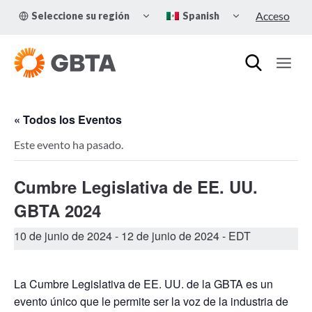
Skip
TOGGLE
TOGGLE
Acceso
Seleccione su región
Spanish
to
CHILD
CHILD
MENU
MENU
content
« Todos los Eventos
Este evento ha pasado.
Cumbre Legislativa de EE. UU.
GBTA 2024
10 de junio de 2024
-
12 de junio de 2024
- EDT
La Cumbre Legislativa de EE. UU. de la GBTA es un
evento único que le permite ser la voz de la industria de