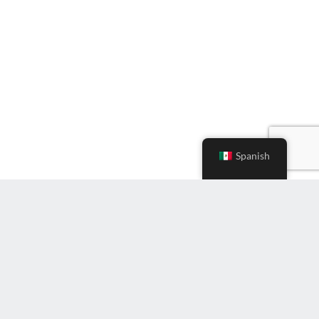
Spanish
Ingrese
correo
electrónico
(Required)
Suscríbete al boletín