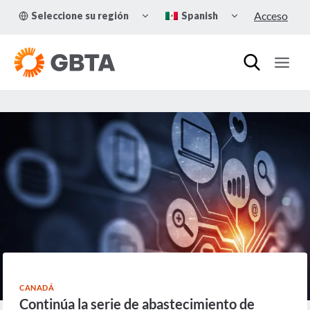
Skip
TOGGLE
TOGGLE
Acceso
Seleccione su región
Spanish
to
CHILD
CHILD
MENU
MENU
content
CANADÁ
Continúa la serie de abastecimiento de