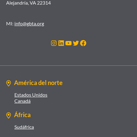
Alejandría, VA 22314
MI:
info@gbta.org
Instagram
LinkedIn
YouTube
Twitter
Facebook
América del norte
Estados Unidos
Canadá
África
Sudáfrica