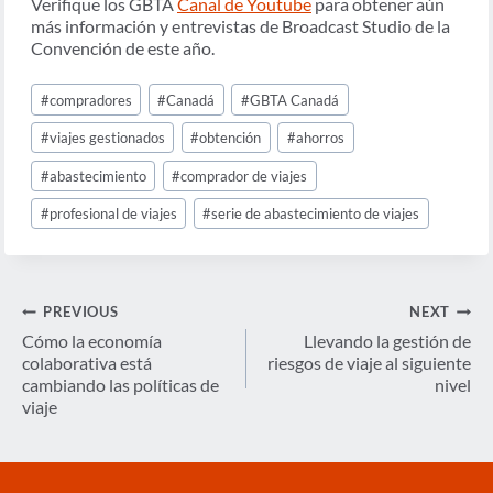
Verifique los GBTA
Canal de Youtube
para obtener aún
más información y entrevistas de Broadcast Studio de la
Convención de este año.
Post
#
compradores
#
Canadá
#
GBTA Canadá
Tags:
#
viajes gestionados
#
obtención
#
ahorros
#
abastecimiento
#
comprador de viajes
#
profesional de viajes
#
serie de abastecimiento de viajes
Navegación
PREVIOUS
NEXT
de
Cómo la economía
Llevando la gestión de
colaborativa está
riesgos de viaje al siguiente
entradas
cambiando las políticas de
nivel
viaje