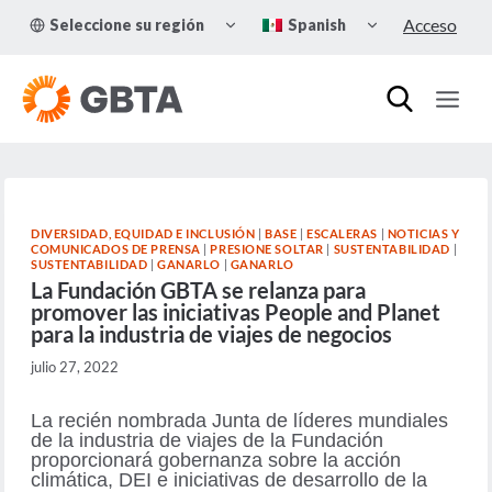
Skip
TOGGLE
TOGGLE
Acceso
Seleccione su región
Spanish
to
CHILD
CHILD
MENU
MENU
content
DIVERSIDAD, EQUIDAD E INCLUSIÓN
|
BASE
|
ESCALERAS
|
NOTICIAS Y
COMUNICADOS DE PRENSA
|
PRESIONE SOLTAR
|
SUSTENTABILIDAD
|
SUSTENTABILIDAD
|
GANARLO
|
GANARLO
La Fundación GBTA se relanza para
promover las iniciativas People and Planet
para la industria de viajes de negocios
julio 27, 2022
La recién nombrada Junta de líderes mundiales
de la industria de viajes de la Fundación
proporcionará gobernanza sobre la acción
climática, DEI e iniciativas de desarrollo de la