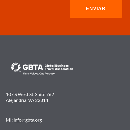
107 S West St. Suite 762
Alejandría, VA 22314
MI:
info@gbta.org