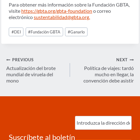
Para obtener más información sobre la Fundación GBTA,
visite
https://gbta.org/gbta-foundation
o correo
electrónico
sustentabilidad@gbta.org.
Post
#
DEI
#
Fundación GBTA
#
Ganarlo
Tags:
Navegación
PREVIOUS
NEXT
de
Actualización del brote
Política de viajes: tardó
mundial de viruela del
mucho en llegar, la
entradas
mono
convención debe asistir
Ingrese
correo
electrónico
(Required)
Suscríbete al boletín