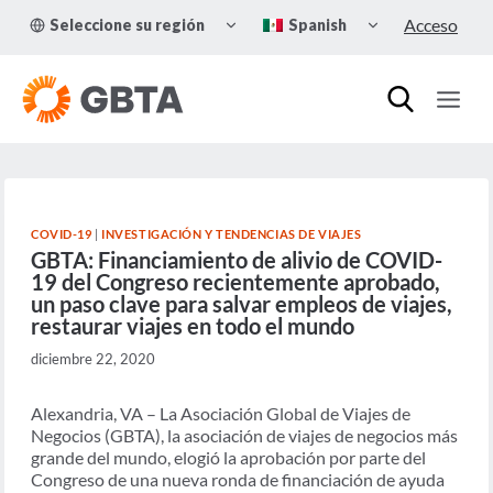
Skip
TOGGLE
TOGGLE
Acceso
Seleccione su región
Spanish
to
CHILD
CHILD
MENU
MENU
content
COVID-19
|
INVESTIGACIÓN Y TENDENCIAS DE VIAJES
GBTA: Financiamiento de alivio de COVID-
19 del Congreso recientemente aprobado,
un paso clave para salvar empleos de viajes,
restaurar viajes en todo el mundo
diciembre 22, 2020
Alexandria, VA – La Asociación Global de Viajes de
Negocios (GBTA), la asociación de viajes de negocios más
grande del mundo, elogió la aprobación por parte del
Congreso de una nueva ronda de financiación de ayuda