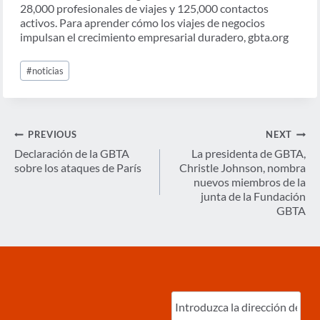
28,000 profesionales de viajes y 125,000 contactos
activos. Para aprender cómo los viajes de negocios
impulsan el crecimiento empresarial duradero, gbta.org
Post
#
noticias
Tags:
Navegación
PREVIOUS
NEXT
de
Declaración de la GBTA
La presidenta de GBTA,
sobre los ataques de París
Christle Johnson, nombra
entradas
nuevos miembros de la
junta de la Fundación
GBTA
Ingrese
correo
electrónico
(Required)