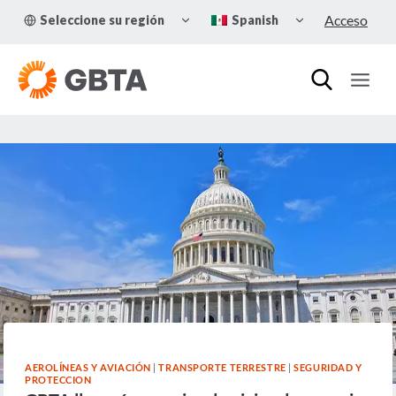
Skip
TOGGLE
TOGGLE
Acceso
Seleccione su región
Spanish
to
CHILD
CHILD
MENU
MENU
content
AEROLÍNEAS Y AVIACIÓN
|
TRANSPORTE TERRESTRE
|
SEGURIDAD Y
PROTECCION