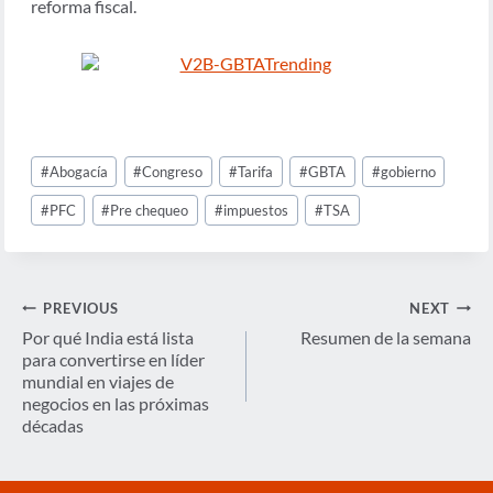
reforma fiscal.
Post
#
Abogacía
#
Congreso
#
Tarifa
#
GBTA
#
gobierno
Tags:
#
PFC
#
Pre chequeo
#
impuestos
#
TSA
Navegación
PREVIOUS
NEXT
de
Por qué India está lista
Resumen de la semana
para convertirse en líder
entradas
mundial en viajes de
negocios en las próximas
décadas