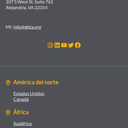
107 S West St. Suite 762
Alejandría, VA 22314
MI:
info@gbta.org
Instagram
LinkedIn
YouTube
Twitter
Facebook
América del norte
Estados Unidos
Canadá
África
Sudáfrica