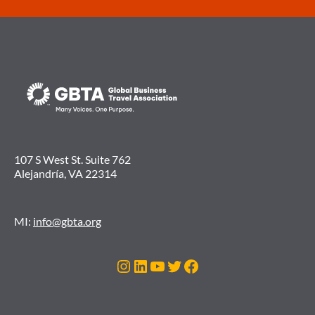
107 S West St. Suite 762
Alejandría, VA 22314
MI:
info@gbta.org
Instagram
LinkedIn
YouTube
Twitter
Facebook