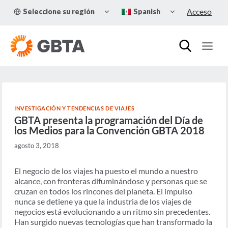
Skip
TOGGLE
TOGGLE
Acceso
Seleccione su región
Spanish
to
CHILD
CHILD
MENU
MENU
content
INVESTIGACIÓN Y TENDENCIAS DE VIAJES
GBTA presenta la programación del Día de
los Medios para la Convención GBTA 2018
agosto 3, 2018
El negocio de los viajes ha puesto el mundo a nuestro
alcance, con fronteras difuminándose y personas que se
cruzan en todos los rincones del planeta. El impulso
nunca se detiene ya que la industria de los viajes de
negocios está evolucionando a un ritmo sin precedentes.
Han surgido nuevas tecnologías que han transformado la