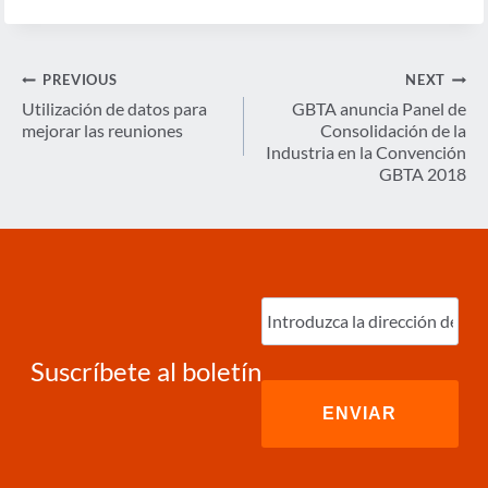
Navegación
PREVIOUS
NEXT
de
Utilización de datos para
GBTA anuncia Panel de
mejorar las reuniones
Consolidación de la
entradas
Industria en la Convención
GBTA 2018
Ingrese
correo
electrónico
(Required)
Suscríbete al boletín