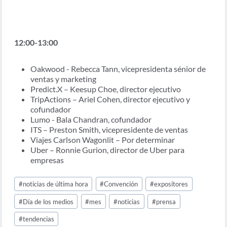
12:00-13:00
Oakwood - Rebecca Tann, vicepresidenta sénior de
ventas y marketing
Predict.X – Keesup Choe, director ejecutivo
TripActions – Ariel Cohen, director ejecutivo y
cofundador
Lumo - Bala Chandran, cofundador
ITS – Preston Smith, vicepresidente de ventas
Viajes Carlson Wagonlit – Por determinar
Uber – Ronnie Gurion, director de Uber para
empresas
Post
#
noticias de última hora
#
Convención
#
expositores
Tags:
#
Día de los medios
#
mes
#
noticias
#
prensa
#
tendencias