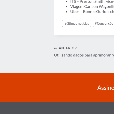
ITS – Preston Smith, vic
Viagem Carlson Wagonlit 
Uber – Ronnie Gurion, c
Tags
#
últimas notícias
#
Convenção
do
Post:
Navegação
ANTERIOR
Utilizando dados para aprimorar r
de
Post
Assine