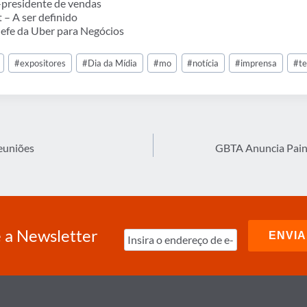
e-presidente de vendas
– A ser definido
hefe da Uber para Negócios
#
expositores
#
Dia da Mídia
#
mo
#
notícia
#
imprensa
#
t
euniões
GBTA Anuncia Paine
 a Newsletter