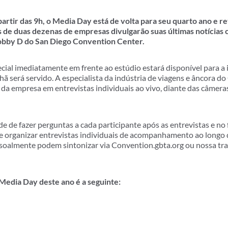
partir das 9h, o Media Day está de volta para seu quarto ano e r
 de duas dezenas de empresas divulgarão suas últimas notícias
obby D do San Diego Convention Center.
ecial imediatamente em frente ao estúdio estará disponível para 
ã será servido. A especialista da indústria de viagens e âncora 
s da empresa em entrevistas individuais ao vivo, diante das câmer
e de fazer perguntas a cada participante após as entrevistas e no 
organizar entrevistas individuais de acompanhamento ao longo 
oalmente podem sintonizar via Convention.gbta.org ou nossa tra
edia Day deste ano é a seguinte: