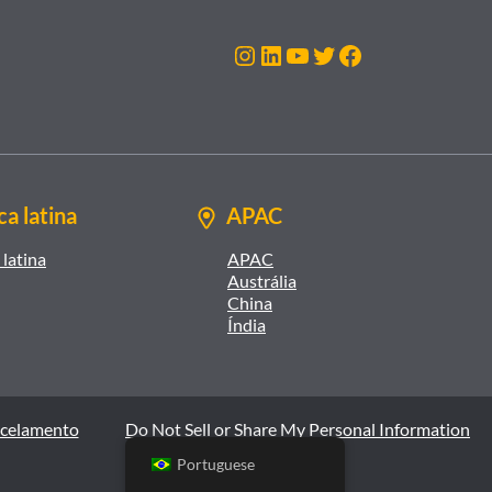
Instagram
LinkedIn
Youtube
Twitter
Facebook
a latina
APAC
latina
APAC
Austrália
China
Índia
ncelamento
Do Not Sell or Share My Personal Information
Portuguese