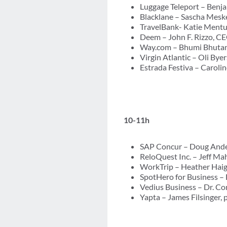
Luggage Teleport – Benja
Blacklane – Sascha Mesk
TravelBank- Katie Mentus
Deem – John F. Rizzo, C
Way.com – Bhumi Bhutan
Virgin Atlantic – Oli Byer
Estrada Festiva – Carolin
10-11h
SAP Concur – Doug Anders
ReloQuest Inc. – Jeff Ma
WorkTrip – Heather Haig
SpotHero for Business – 
Vedius Business – Dr. C
Yapta – James Filsinger,