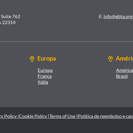
 Suite 762
E:
info@gbta.org
A 22314
Europa
Améric
Europa
América 
França
Brasil
Itália
y Policy |
Cookie Policy |
Terms of Use |
Política de reembolso e ca