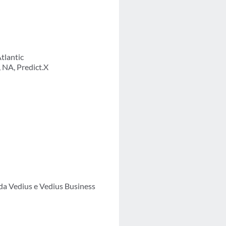
Atlantic
, NA, Predict.X
a Vedius e Vedius Business