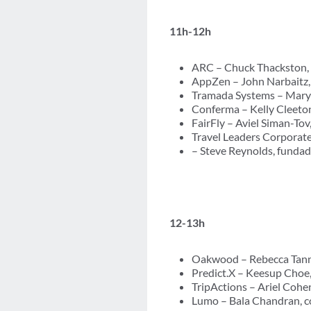
11h-12h
ARC – Chuck Thackston, d
AppZen – John Narbaitz,
Tramada Systems – Mary 
Conferma – Kelly Cleeto
FairFly – Aviel Siman-To
Travel Leaders Corporate
– Steve Reynolds, funda
12-13h
Oakwood – Rebecca Tann,
Predict.X – Keesup Choe
TripActions – Ariel Coh
Lumo – Bala Chandran, 