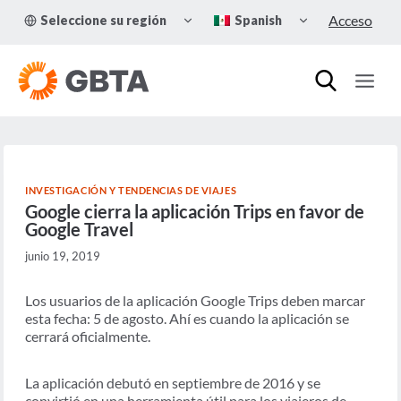
Skip
TOGGLE
TOGGLE
Acceso
Seleccione su región
Spanish
to
CHILD
CHILD
MENU
MENU
content
INVESTIGACIÓN Y TENDENCIAS DE VIAJES
Google cierra la aplicación Trips en favor de
Google Travel
junio 19, 2019
Los usuarios de la aplicación Google Trips deben marcar
esta fecha: 5 de agosto. Ahí es cuando la aplicación se
cerrará oficialmente.
La aplicación debutó en septiembre de 2016 y se
convirtió en una herramienta útil para los viajeros de