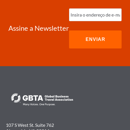
Digite
o
e-
mail
(obrigatório)
Assine a Newsletter
107 S West St. Suite 762