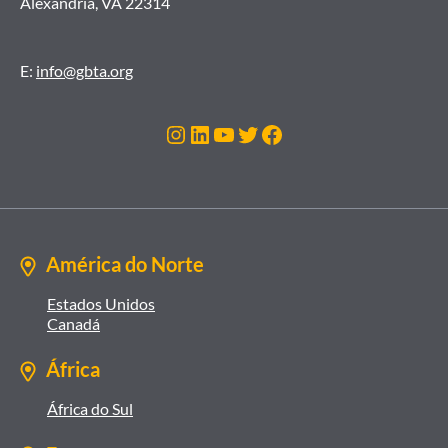
Alexandria, VA 22314
E:
info@gbta.org
Instagram
LinkedIn
Youtube
Twitter
Facebook
América do Norte
Estados Unidos
Canadá
África
África do Sul