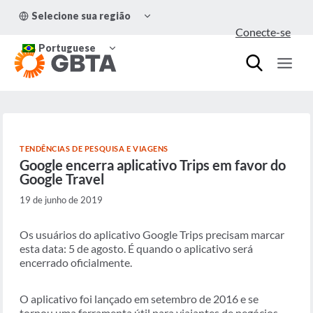
Pular
ALTERNAR
Selecione sua região
para
MENU
Conecte-se
FILHO
o
ALTERNAR
Conteúdo
Portuguese
MENU
FILHO
TENDÊNCIAS DE PESQUISA E VIAGENS
Google encerra aplicativo Trips em favor do
Google Travel
19 de junho de 2019
Os usuários do aplicativo Google Trips precisam marcar
esta data: 5 de agosto. É quando o aplicativo será
encerrado oficialmente.
O aplicativo foi lançado em setembro de 2016 e se
tornou uma ferramenta útil para viajantes de negócios