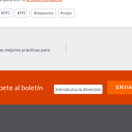
#
PFC
#
PFC
#
impuestos
#
viajar
s mejores prácticas para
bete al boletín