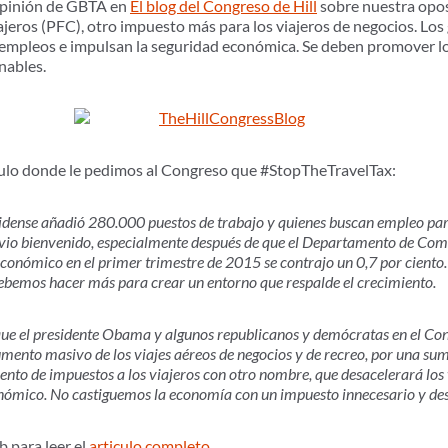
 opinión de GBTA en
El blog del Congreso de Hill
sobre nuestra opos
ajeros (PFC), otro impuesto más para los viajeros de negocios. Lo
 empleos e impulsan la seguridad económica. Se deben promover los
nables.
ículo donde le pedimos al Congreso que #StopTheTravelTax:
dense añadió 280.000 puestos de trabajo y quienes buscan empleo pare
alivio bienvenido, especialmente después de que el Departamento de Co
conómico en el primer trimestre de 2015 se contrajo un 0,7 por ciento.
debemos hacer más para crear un entorno que respalde el crecimiento.
que el presidente Obama y algunos republicanos y demócratas en el Con
ento masivo de los viajes aéreos de negocios y de recreo, por una su
to de impuestos a los viajeros con otro nombre, que desacelerará los v
onómico. No castiguemos la economía con un impuesto innecesario y de
b para leer el
articulo completo
.