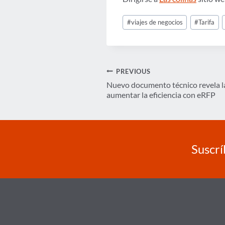
Post
#
viajes de negocios
#
Tarifa
Tags:
Navegación
PREVIOUS
Nuevo documento técnico revela la
de
aumentar la eficiencia con eRFP
entradas
Suscrí