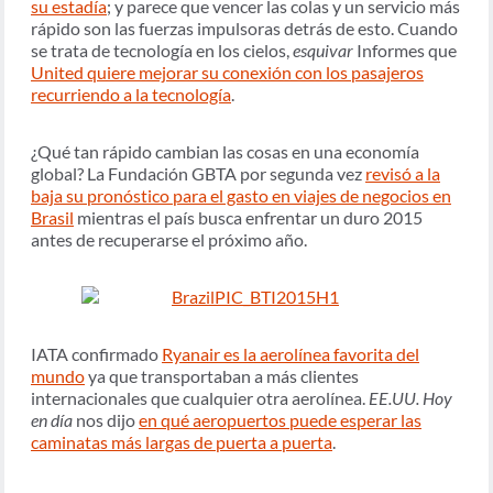
su estadía
; y parece que vencer las colas y un servicio más
rápido son las fuerzas impulsoras detrás de esto. Cuando
se trata de tecnología en los cielos,
esquivar
Informes que
United quiere mejorar su conexión con los pasajeros
recurriendo a la tecnología
.
¿Qué tan rápido cambian las cosas en una economía
global? La Fundación GBTA por segunda vez
revisó a la
baja su pronóstico para el gasto en viajes de negocios en
Brasil
mientras el país busca enfrentar un duro 2015
antes de recuperarse el próximo año.
IATA confirmado
Ryanair es la aerolínea favorita del
mundo
ya que transportaban a más clientes
internacionales que cualquier otra aerolínea.
EE.UU. Hoy
en día
nos dijo
en qué aeropuertos puede esperar las
caminatas más largas de puerta a puerta
.