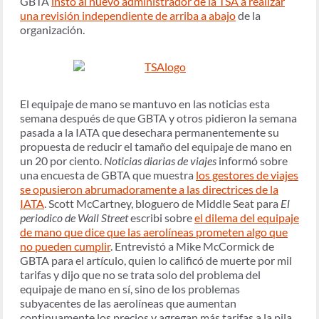
GBTA
instó al nuevo administrador de la TSA a realizar
una revisión independiente de arriba a abajo
de la
organización.
El equipaje de mano se mantuvo en las noticias esta
semana después de que GBTA y otros pidieron la semana
pasada a la IATA que desechara permanentemente su
propuesta de reducir el tamaño del equipaje de mano en
un 20 por ciento.
Noticias diarias de viajes
informó sobre
una encuesta de GBTA que muestra
los gestores de viajes
se opusieron abrumadoramente a las directrices de la
IATA
. Scott McCartney, bloguero de Middle Seat para
El
periodico de Wall Street
escribi sobre
el dilema del equipaje
de mano que dice que las aerolíneas prometen algo que
no pueden cumplir
. Entrevistó a Mike McCormick de
GBTA para el artículo, quien lo calificó de muerte por mil
tarifas y dijo que no se trata solo del problema del
equipaje de mano en sí, sino de los problemas
subyacentes de las aerolíneas que aumentan
continuamente los precios y agregan más tarifas a la pila.