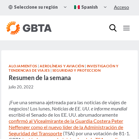
Skip
TOGGLE
TOGGLE
Acceso
Seleccione su región
Spanish
to
CHILD
CHILD
MENU
MENU
content
ALOJAMIENTOS
|
AEROLÍNEAS Y AVIACIÓN
|
INVESTIGACIÓN Y
TENDENCIAS DE VIAJES
|
SEGURIDAD Y PROTECCION
Resumen de la semana
julio 20, 2022
¡Fue una semana ajetreada para las noticias de viajes de
negocios! Los lunes,
Noticias de EE. UU. e informe mundial
escribió el Senado de los EE. UU. abrumadoramente
confirmó al Vicealmirante de la Guardia Costera Peter
Neffenger como el nuevo líder de la Administración de
Seguridad del Transporte
(TSA) por una votación de 81-1.