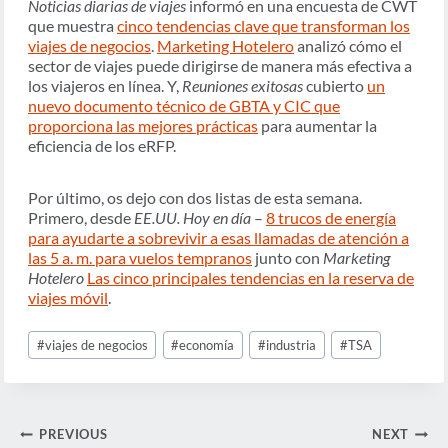
Noticias diarias de viajes
informó en una encuesta de CWT
que muestra
cinco tendencias clave que transforman los
viajes de negocios
.
Marketing Hotelero
analizó cómo el
sector de viajes puede dirigirse de manera más efectiva a
los viajeros en línea. Y,
Reuniones exitosas
cubierto
un
nuevo documento técnico de GBTA y CIC que
proporciona las mejores prácticas
para aumentar la
eficiencia de los eRFP.
Por último, os dejo con dos listas de esta semana.
Primero, desde
EE.UU. Hoy en día
–
8 trucos de energía
para ayudarte a sobrevivir a esas llamadas de atención a
las 5 a. m. para vuelos tempranos
junto con
Marketing
Hotelero
Las cinco principales tendencias en la reserva de
viajes móvil
.
Post
#
viajes de negocios
#
economía
#
industria
#
TSA
Tags:
Navegación
PREVIOUS
NEXT