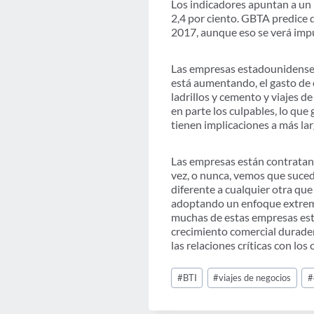
Los indicadores apuntan a un
2,4 por ciento. GBTA predice 
2017, aunque eso se verá impu
Las empresas estadounidenses
está aumentando, el gasto de c
ladrillos y cemento y viajes d
en parte los culpables, lo que
tienen implicaciones a más lar
Las empresas están contratand
vez, o nunca, vemos que suced
diferente a cualquier otra q
adoptando un enfoque extrema
muchas de estas empresas esta
crecimiento comercial durader
las relaciones críticas con lo
Post
#
BTI
#
viajes de negocios
#
Tags: