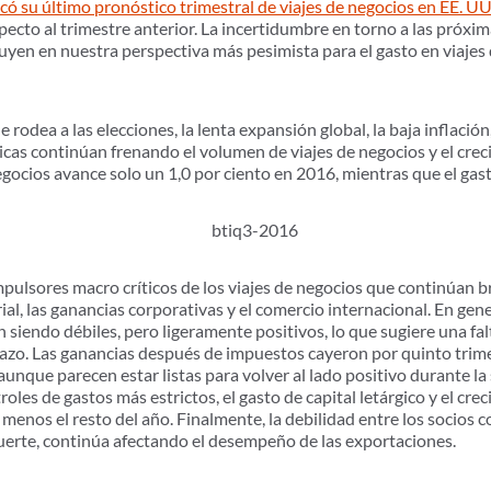
có su último pronóstico trimestral de viajes de negocios en EE. UU
ecto al trimestre anterior. La incertidumbre en torno a las próxim
luyen en nuestra perspectiva más pesimista para el gasto en viajes
rodea a las elecciones, la lenta expansión global, la baja inflación, 
icas continúan frenando el volumen de viajes de negocios y el cre
gocios avance solo un 1,0 por ciento en 2016, mientras que el gast
impulsores macro críticos de los viajes de negocios que continúan 
ial, las ganancias corporativas y el comercio internacional. En gene
n siendo débiles, pero ligeramente positivos, lo que sugiere una fa
plazo. Las ganancias después de impuestos cayeron por quinto trim
aunque parecen estar listas para volver al lado positivo durante l
les de gastos más estrictos, el gasto de capital letárgico y el crec
enos el resto del año. Finalmente, la debilidad entre los socios c
rte, continúa afectando el desempeño de las exportaciones.