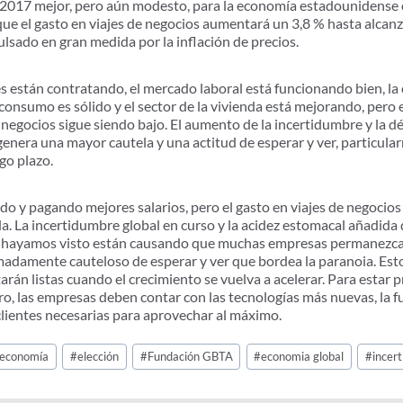
 2017 mejor, pero aún modesto, para la economía estadounidense c
que el gasto en viajes de negocios aumentará un 3,8 % hasta alcan
lsado en gran medida por la inflación de precios.
 están contratando, el mercado laboral está funcionando bien, la
onsumo es sólido y el sector de la vivienda está mejorando, pero e
e negocios sigue siendo bajo. El aumento de la incertidumbre y la d
 genera una mayor cautela y una actitud de esperar y ver, particul
go plazo.
o y pagando mejores salarios, pero el gasto en viajes de negocios 
a. La incertidumbre global en curso y la acidez estomacal añadida 
ue hayamos visto están causando que muchas empresas permanezca
damente cauteloso de esperar y ver que bordea la paranoia. Esto 
rán listas cuando el crecimiento se vuelva a acelerar. Para estar 
o, las empresas deben contar con las tecnologías más nuevas, la f
s clientes necesarias para aprovechar al máximo.
economía
#
elección
#
Fundación GBTA
#
economia global
#
incer