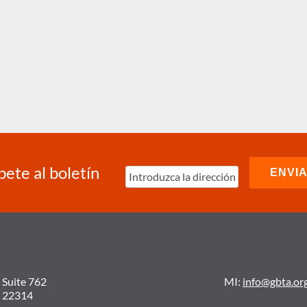
bete al boletín
 Suite 762
MI:
info@gbta.or
A 22314