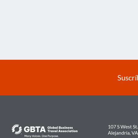
Suscrí
107 S West St.
Alejandría, V