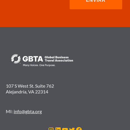
107 S West St. Suite 762
Alejandría, VA 22314
MI:
info@gbta.org
Instagram
LinkedIn
YouTube
Twitter
Facebook