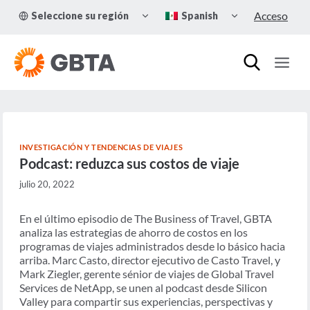
Skip
TOGGLE
TOGGLE
Acceso
Seleccione su región
Spanish
to
CHILD
CHILD
MENU
MENU
content
INVESTIGACIÓN Y TENDENCIAS DE VIAJES
Podcast: reduzca sus costos de viaje
julio 20, 2022
En el último episodio de The Business of Travel, GBTA
analiza las estrategias de ahorro de costos en los
programas de viajes administrados desde lo básico hacia
arriba. Marc Casto, director ejecutivo de Casto Travel, y
Mark Ziegler, gerente sénior de viajes de Global Travel
Services de NetApp, se unen al podcast desde Silicon
Valley para compartir sus experiencias, perspectivas y