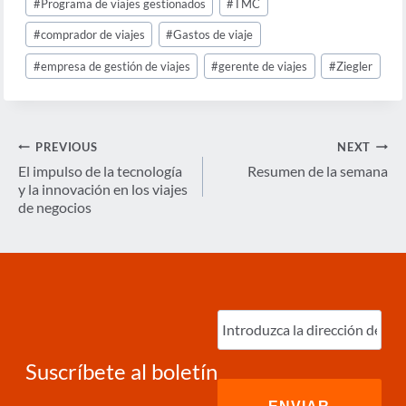
#
Programa de viajes gestionados
#
TMC
#
comprador de viajes
#
Gastos de viaje
#
empresa de gestión de viajes
#
gerente de viajes
#
Ziegler
Navegación
PREVIOUS
NEXT
de
El impulso de la tecnología
Resumen de la semana
y la innovación en los viajes
entradas
de negocios
Ingrese
correo
electrónico
(Required)
Suscríbete al boletín