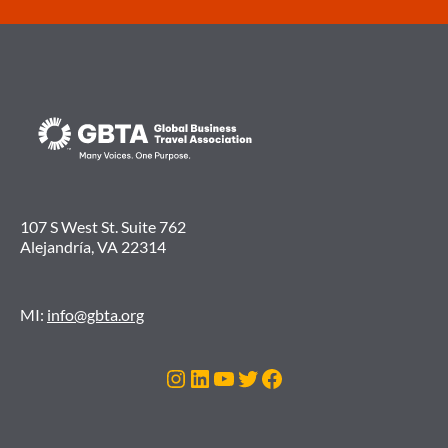
107 S West St. Suite 762
Alejandría, VA 22314
MI:
info@gbta.org
Instagram
LinkedIn
YouTube
Twitter
Facebook