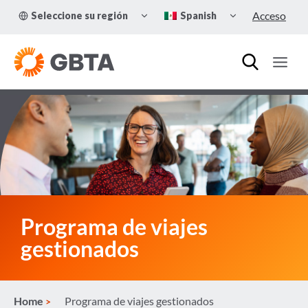
Skip
TOGGLE
TOGGLE
Acceso
Seleccione su región
Spanish
to
CHILD
CHILD
MENU
MENU
content
Programa de viajes
gestionados
Home
Programa de viajes gestionados