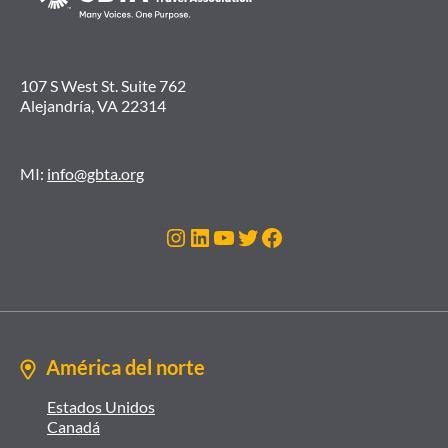
107 S West St. Suite 762
Alejandría, VA 22314
MI:
info@gbta.org
Instagram
LinkedIn
YouTube
Twitter
Facebook
América del norte
Estados Unidos
Canadá