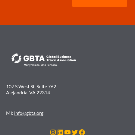
107 S West St. Suite 762
Alejandría, VA 22314
MI:
info@gbta.org
Instagram
LinkedIn
YouTube
Twitter
Facebook