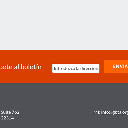
bete al boletín
 Suite 762
MI:
info@gbta.or
A 22314