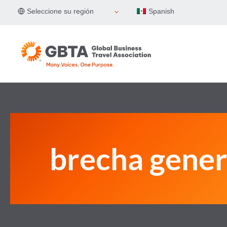
Skip
Seleccione su región
Spanish
to
content
brecha gener