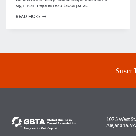
significar mejores resultados para...
SATISFACCIÓN
READ MORE
DE
LOS
VIAJEROS
DE
NEGOCIOS:
LA
BRECHA
GENERACIONAL
Suscrí
107 S West St.
Alejandría, V