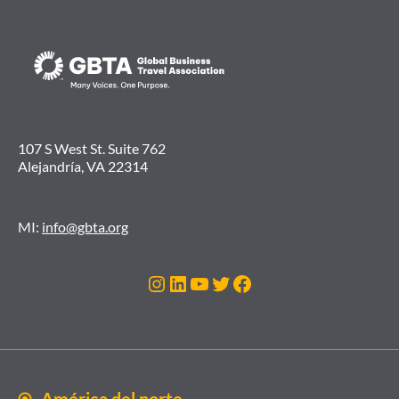
107 S West St. Suite 762
Alejandría, VA 22314
MI:
info@gbta.org
Instagram
LinkedIn
YouTube
Twitter
Facebook