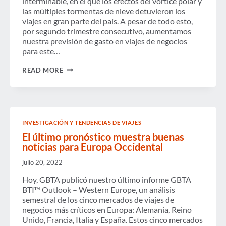
interminable, en el que los efectos del vórtice polar y
las múltiples tormentas de nieve detuvieron los
viajes en gran parte del país. A pesar de todo esto,
por segundo trimestre consecutivo, aumentamos
nuestra previsión de gasto en viajes de negocios
para este…
EL
READ MORE
INVIERNO
ESTÁ
FUERA.
LOS
VIAJES
DE
INVESTIGACIÓN Y TENDENCIAS DE VIAJES
NEGOCIOS
ESTÁN
El último pronóstico muestra buenas
EN
noticias para Europa Occidental
MOVIMIENTO.
julio 20, 2022
Hoy, GBTA publicó nuestro último informe GBTA
BTI™ Outlook – Western Europe, un análisis
semestral de los cinco mercados de viajes de
negocios más críticos en Europa: Alemania, Reino
Unido, Francia, Italia y España. Estos cinco mercados