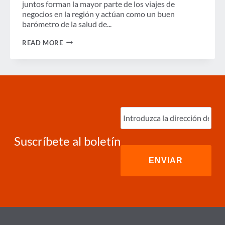
juntos forman la mayor parte de los viajes de
negocios en la región y actúan como un buen
barómetro de la salud de...
EL
READ MORE
ÚLTIMO
PRONÓSTICO
MUESTRA
BUENAS
NOTICIAS
PARA
EUROPA
OCCIDENTAL
Ingrese
correo
electrónico
(Required)
Suscríbete al boletín