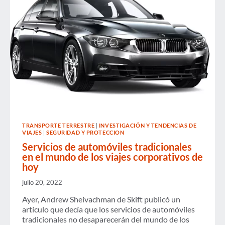
EN
EL
TRANSPORTE
TERRESTRE
TRANSPORTE TERRESTRE
|
INVESTIGACIÓN Y TENDENCIAS DE
VIAJES
|
SEGURIDAD Y PROTECCION
Servicios de automóviles tradicionales
en el mundo de los viajes corporativos de
hoy
julio 20, 2022
Ayer, Andrew Sheivachman de Skift publicó un
artículo que decía que los servicios de automóviles
tradicionales no desaparecerán del mundo de los