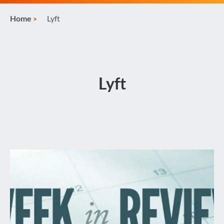
Home
Lyft
Lyft