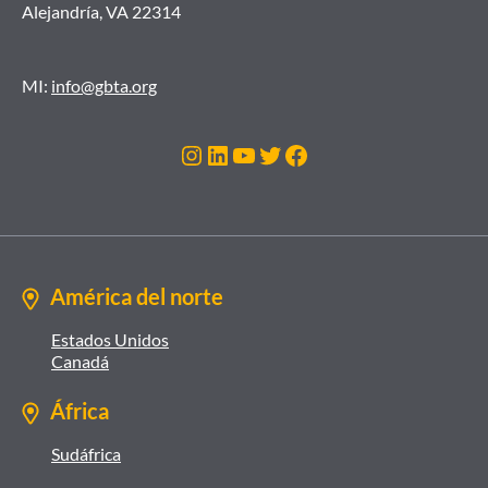
Alejandría, VA 22314
MI:
info@gbta.org
Instagram
LinkedIn
YouTube
Twitter
Facebook
América del norte
Estados Unidos
Canadá
África
Sudáfrica