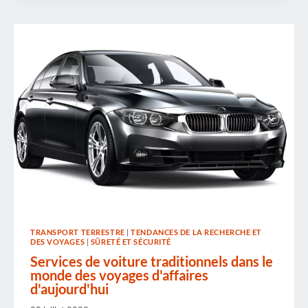
LES
RAILS :
UBER,
LYFT,
LES
VOITURES
AUTONOMES
ET
LE
BOULEVERSEMENT
DES
TRANSPORTS
TERRESTRES
TRANSPORT TERRESTRE
|
TENDANCES DE LA RECHERCHE ET
DES VOYAGES
|
SÛRETÉ ET SÉCURITÉ
Services de voiture traditionnels dans le
monde des voyages d'affaires
d'aujourd'hui