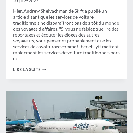
20 juillet 2022
Hier, Andrew Sheivachman de Skift a publié un
article disant que les services de voiture
traditionnels ne disparaîtront pas de sitôt du monde
des voyages d'affaires. "Si vous ne faisiez que lire des
reportages et écouter les éloges des autres
voyageurs, vous penseriez probablement que les
services de covoiturage comme Uber et Lyft mettent
rapidement les services de voiture traditionnels hors
de...
SERVICES
LIRE LA SUITE
DE
VOITURE
TRADITIONNELS
DANS
LE
MONDE
DES
VOYAGES
D'AFFAIRES
D'AUJOURD'HUI