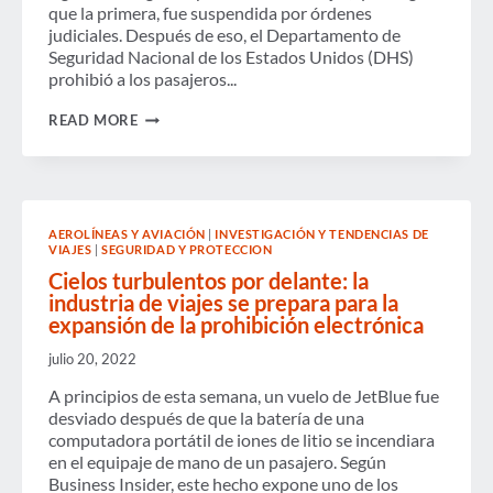
que la primera, fue suspendida por órdenes
judiciales. Después de eso, el Departamento de
Seguridad Nacional de los Estados Unidos (DHS)
prohibió a los pasajeros...
ESTADOS
READ MORE
UNIDOS
PROYECTA
PERDER
$1.3
MIL
MILLONES
AEROLÍNEAS Y AVIACIÓN
|
INVESTIGACIÓN Y TENDENCIAS DE
EN
VIAJES
|
SEGURIDAD Y PROTECCION
GASTOS
RELACIONADOS
Cielos turbulentos por delante: la
CON
industria de viajes se prepara para la
VIAJES
expansión de la prohibición electrónica
EN
2017
julio 20, 2022
A principios de esta semana, un vuelo de JetBlue fue
desviado después de que la batería de una
computadora portátil de iones de litio se incendiara
en el equipaje de mano de un pasajero. Según
Business Insider, este hecho expone uno de los