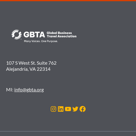
107 S West St. Suite 762
Alejandría, VA 22314
MI:
info@gbta.org
Instagram
LinkedIn
YouTube
Twitter
Facebook