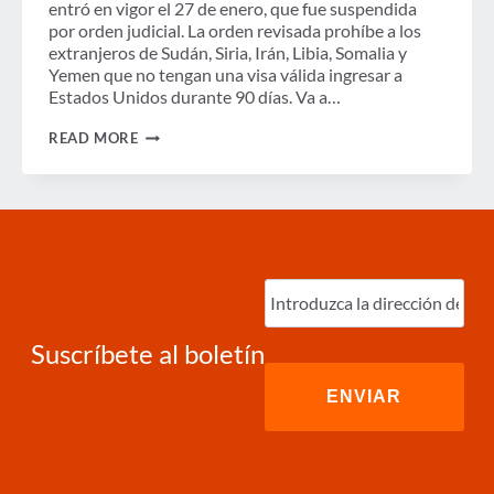
entró en vigor el 27 de enero, que fue suspendida
por orden judicial. La orden revisada prohíbe a los
extranjeros de Sudán, Siria, Irán, Libia, Somalia y
Yemen que no tengan una visa válida ingresar a
Estados Unidos durante 90 días. Va a…
DECLARACIÓN
READ MORE
DE
LA
GBTA
SOBRE
LA
ORDEN
EJECUTIVA
REVISADA
Ingrese
SOBRE
correo
VIAJES
electrónico
(Required)
Suscríbete al boletín