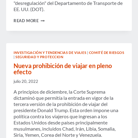
"desregulación" del Departamento de Transporte de
EE. UU. (DOT).
PODCAST:
READ MORE
REVERTIR
LAS
REGULACIONES
DE
LAS
AEROLÍNEAS
INVESTIGACIÓN Y TENDENCIAS DE VIAJES
|
COMITÉ DE RIESGOS
Y
|
SEGURIDAD Y PROTECCION
PROHIBIR
LAS
Nueva prohibición de viajar en pleno
PROTECCIONES
efecto
AL
CONSUMIDOR:
julio 20, 2022
EPISODIO
3
A principios de diciembre, la Corte Suprema
dictaminó que permitía la entrada en vigor de la
tercera versión de la prohibición de viajar del
presidente Donald Trump. Esta orden impone una
política contra los viajeros que ingresan a los
Estados Unidos desde países principalmente
musulmanes, incluidos Chad, Irán, Libia, Somalia,
Siria, Yemen, Corea del Norte y Venezuela.