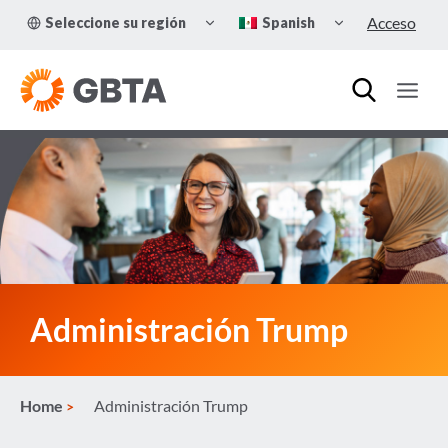
Skip
TOGGLE
TOGGLE
Acceso
Seleccione su región
Spanish
to
CHILD
CHILD
MENU
MENU
content
Administración Trump
Home
Administración Trump