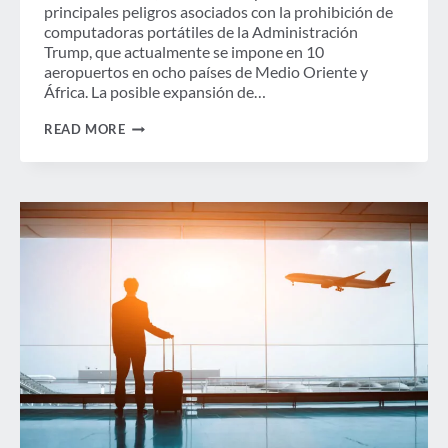
principales peligros asociados con la prohibición de
computadoras portátiles de la Administración
Trump, que actualmente se impone en 10
aeropuertos en ocho países de Medio Oriente y
África. La posible expansión de…
CIELOS
READ MORE
TURBULENTOS
POR
DELANTE:
LA
INDUSTRIA
DE
VIAJES
SE
PREPARA
PARA
LA
EXPANSIÓN
DE
LA
PROHIBICIÓN
ELECTRÓNICA