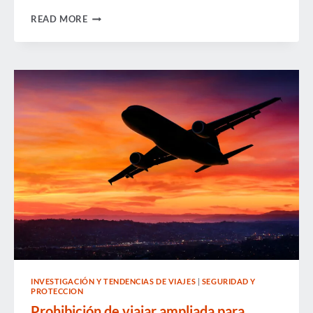
NUEVA
READ MORE
PROHIBICIÓN
DE
VIAJAR
EN
PLENO
EFECTO
INVESTIGACIÓN Y TENDENCIAS DE VIAJES
|
SEGURIDAD Y
PROTECCION
Prohibición de viajar ampliada para