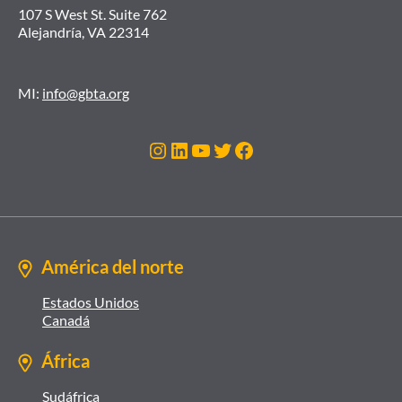
107 S West St. Suite 762
Alejandría, VA 22314
MI:
info@gbta.org
Instagram
LinkedIn
YouTube
Twitter
Facebook
América del norte
Estados Unidos
Canadá
África
Sudáfrica