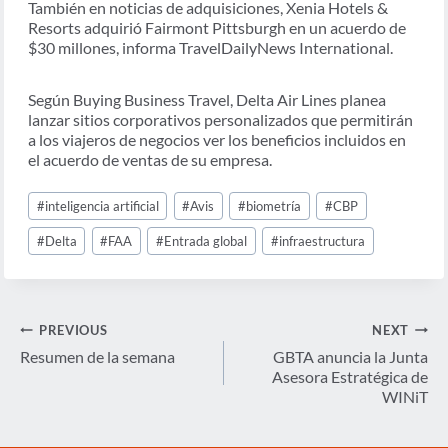
También en noticias de adquisiciones, Xenia Hotels &
Resorts adquirió Fairmont Pittsburgh en un acuerdo de
$30 millones, informa TravelDailyNews International.
Según Buying Business Travel, Delta Air Lines planea
lanzar sitios corporativos personalizados que permitirán
a los viajeros de negocios ver los beneficios incluidos en
el acuerdo de ventas de su empresa.
Post
#
inteligencia artificial
#
Avis
#
biometría
#
CBP
Tags:
#
Delta
#
FAA
#
Entrada global
#
infraestructura
Navegación
PREVIOUS
NEXT
de
Resumen de la semana
GBTA anuncia la Junta
Asesora Estratégica de
entradas
WINiT