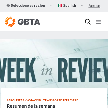
Skip
TOGGLE
TOGGLE
Acceso
Seleccione su región
Spanish
to
CHILD
CHILD
MENU
MENU
content
AEROLÍNEAS Y AVIACIÓN
|
TRANSPORTE TERRESTRE
Resumen de la semana