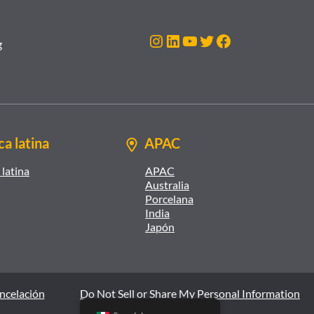
Instagram
LinkedIn
YouTube
Twitter
Facebook
g
a latina
APAC
latina
APAC
Australia
Porcelana
India
Japón
ancelación
Do Not Sell or Share My Personal Information