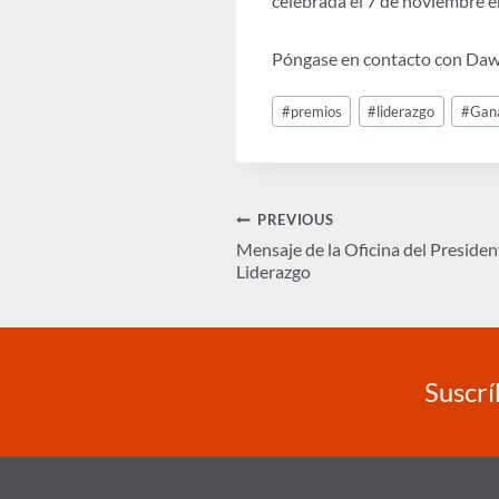
celebrada el 7 de noviembre 
Póngase en contacto con Daw
Post
#
premios
#
liderazgo
#
Gan
Tags:
Navegación
PREVIOUS
Mensaje de la Oficina del Preside
de
Liderazgo
entradas
Suscrí