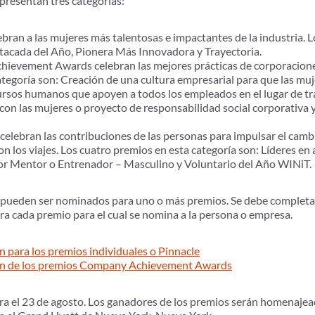
resentan tres categorías:
bran a las mujeres más talentosas e impactantes de la industria. L
tacada del Año, Pionera Más Innovadora y Trayectoria.
ievement Awards celebran las mejores prácticas de corporaciones
tegoría son: Creación de una cultura empresarial para que las muj
ursos humanos que apoyen a todos los empleados en el lugar de tr
on las mujeres o proyecto de responsabilidad social corporativa y 
celebran las contribuciones de las personas para impulsar el cambi
on los viajes. Los cuatro premios en esta categoría son: Líderes e
or Mentor o Entrenador – Masculino y Voluntario del Año WINiT.
s pueden ser nominados para uno o más premios. Se debe completar
a cada premio para el cual se nomina a la persona o empresa.
 para los premios individuales o Pinnacle
ón de los premios Company Achievement Awards
ra el 23 de agosto. Los ganadores de los premios serán homenajea