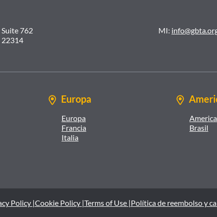
 Suite 762
MI:
info@gbta.or
A 22314
Europa
Americ
Europa
America 
Francia
Brasil
Italia
cy Policy |
Cookie Policy |
Terms of Use |
Política de reembolso y c