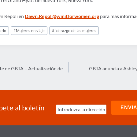
en el Grand Hyatt de Nueva York, Nueva York.
n Repoli en
Dawn.Repoli@winitforwomen.org
para más informa
arlo
#
Mujeres en viaje
#
liderazgo de las mujeres
nte de GBTA – Actualización de
GBTA anuncia a Ashley
bete al boletín