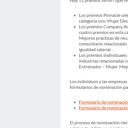
Hay 11 premios WINiT que rep
Los premios Pinnacle cele
categoría son: Mujer Des
Los premios Company Ach
cuatro premios en esta ca
Mejores prácticas de rec
comunitario relacionado c
igualdad salarial. .
Los premios individuales 
industrias relacionadas c
Entrenador – Mujer, Mej
Los individuos y las empresa
formularios de nominación par
Formulario de nominación
Formulario de nominaci
El proceso de nominación cier