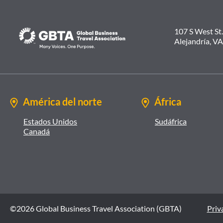
107 S West St.
Alejandría, V
América del norte
África
Estados Unidos
Sudáfrica
Canadá
©2026 Global Business Travel Association (GBTA)
Priva