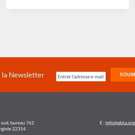
nte
à la Newsletter
t sud, bureau 762
E :
info@gbta.org
irginie 22314