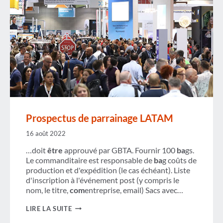
Prospectus de parrainage LATAM
16 août 2022
…doit
être
approuvé par GBTA. Fournir 100
ba
gs.
Le commanditaire est responsable de
ba
g coûts de
production et d'expédition (le cas échéant). Liste
d'inscription à l'événement post (y compris le
nom, le titre,
com
entreprise, email) Sacs avec…
PROSPECTUS
LIRE LA SUITE
DE
PARRAINAGE