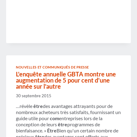
MONTRE
QUE
LE
CORONAVIRUS
CONTINUE
D'AVOIR
UN
IMPACT
SUR
L'INDUSTRIE
DU
VOYAGE
D'AFFAIRES
NOUVELLES ET COMMUNIQUÉS DE PRESSE
L'enquête annuelle GBTA montre une
augmentation de 5 pour cent d'une
année sur l'autre
30 septembre 2015
…révèle
être
des avantages attrayants pour de
nombreux acheteurs très satisfaits, fournissant un
guide utile pour
com
entreprises lors de la
conception de leurs
être
programmes de
bienfaisance. »
Être
Bien qu'un certain nombre de
précieux
être
des avantages sont offerts aux