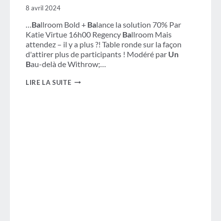
8 avril 2024
…
Ba
llroom Bold +
Ba
lance la solution 70% Par
Katie Virtue 16h00 Regency
Ba
llroom Mais
attendez – il y a plus ?! Table ronde sur la façon
d'attirer plus de participants ! Modéré par
Un
B
au-delà de Withrow;…
SOMMET
LIRE LA SUITE
SUR
LE
LEADERSHIP
DU
CHAPITRE
AMÉRICAIN
GBTA
2025