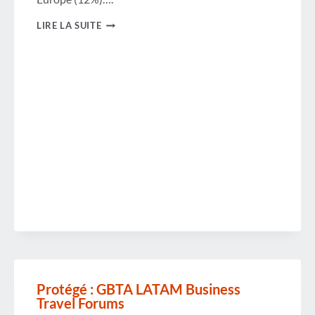
LES
LIRE LA SUITE
PREMIERS
SIGNES
D’OPTIMISME
APPARAISSENT
DANS
LA
DERNIÈRE
ÉTUDE
GBTA
Protégé : GBTA LATAM Business
Travel Forums