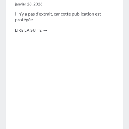
janvier 28, 2026
Il n’y a pas d’extrait, car cette publication est
protégée.
PROTÉGÉ :
LIRE LA SUITE
GBTA
LATAM
BUSINESS
TRAVEL
FORUMS