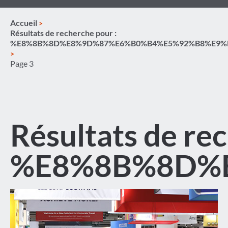
Accueil
Résultats de recherche pour :
%E8%8B%8D%E8%9D%87%E6%B0%B4%E5%92%B8%E9%B
Page 3
Résultats de re
%E8%8B%8D%