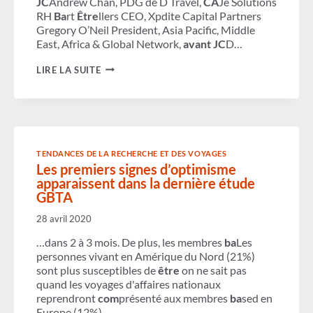
JC
Andrew Chan, PDG de D Travel,
CA
Je Solutions
RH
Ba
rt
Être
llers CEO, Xpdite Capital Partners
Gregory O’Neil President, Asia Pacific, Middle
East, Africa & Global Network,
avant JC
D…
SOMMET
LIRE LA SUITE
DU
VOYAGE
APAC
TENDANCES DE LA RECHERCHE ET DES VOYAGES
Les premiers signes d’optimisme
apparaissent dans la dernière étude
GBTA
28 avril 2020
…dans 2 à 3 mois. De plus, les membres
ba
Les
personnes vivant en Amérique du Nord (21%)
sont plus susceptibles de
être
on ne sait pas
quand les voyages d'affaires nationaux
reprendront
com
présenté aux membres
ba
sed en
Europe (12%)….