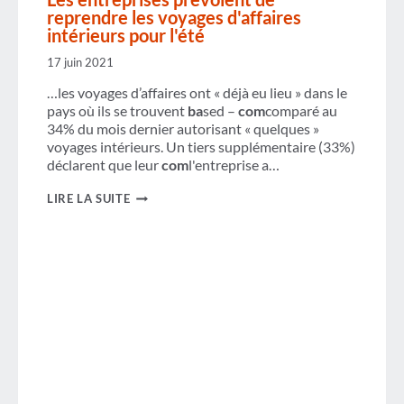
reprendre les voyages d'affaires
intérieurs pour l'été
17 juin 2021
…les voyages d’affaires ont « déjà eu lieu » dans le
pays où ils se trouvent
ba
sed –
com
comparé au
34% du mois dernier autorisant « quelques »
voyages intérieurs. Un tiers supplémentaire (33%)
déclarent que leur
com
l'entreprise a…
LES
LIRE LA SUITE
ENTREPRISES
PRÉVOIENT
DE
REPRENDRE
LES
VOYAGES
D'AFFAIRES
INTÉRIEURS
POUR
L'ÉTÉ