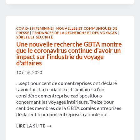
COVID-19 [FEMININE]
|
NOUVELLES ET COMMUNIQUÉS DE
PRESSE
|
TENDANCES DE LA RECHERCHE ET DES VOYAGES
|
SÛRETÉ ET SÉCURITÉ
Une nouvelle recherche GBTA montre
que le coronavirus continue d'avoir un
impact sur l'industrie du voyage
d'affaires
10 mars 2020
…sept pour cent de
com
entreprises ont déclaré
l’avoir fait. La tendance est similaire si l’on
considère
com
entreprise
ca
dispositions
concernant les voyages intérieurs. Treize pour
cent des membres de la GBTA
com
les entreprises
déclarent leur
com
l'entreprise a annulé ou…
UNE
LIRE LA SUITE
NOUVELLE
RECHERCHE
GBTA