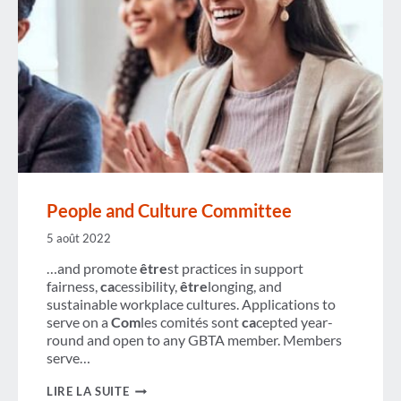
People and Culture Committee
5 août 2022
…and promote
être
st practices in support
fairness,
ca
cessibility,
être
longing, and
sustainable workplace cultures. Applications to
serve on a
Com
les comités sont
ca
cepted year-
round and open to any GBTA member. Members
serve…
PEOPLE
LIRE LA SUITE