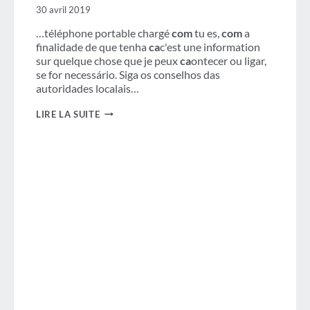
ÉQUIPES
30 avril 2019
2024
…téléphone portable chargé
com
tu es,
com
a
finalidade de que tenha
ca
c'est une information
sur quelque chose que je peux
ca
ontecer ou ligar,
se for necessário. Siga os conselhos das
autoridades localais…
NEWSLETTER
LIRE LA SUITE
:
GBTA
AVRIL
2019