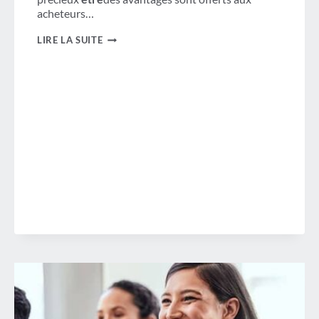
acheteurs…
L'ENQUÊTE
LIRE LA SUITE
ANNUELLE
GBTA
MONTRE
UNE
AUGMENTATION
DE
5
POUR
CENT
D'UNE
ANNÉE
SUR
L'AUTRE