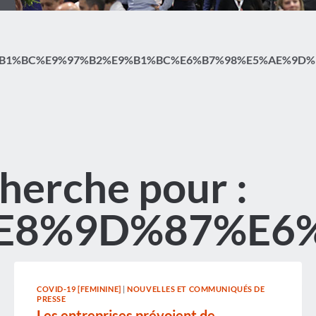
1%BC%E9%97%B2%E9%B1%BC%E6%B7%98%E5%AE%9D%E8
cherche pour :
E8%9D%87%E6%
COVID-19 [FEMININE]
|
NOUVELLES ET COMMUNIQUÉS DE
PRESSE
Les entreprises prévoient de