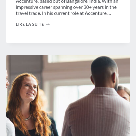
Ac
centure,
ba
sed out of
Ba
ngalore, India. With an
impressive career spanning over 30+ years in the
travel trade. In his current role at
Ac
centure,…
LEADERSHIP
LIRE LA SUITE
ET
ÉQUIPE