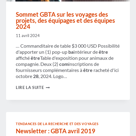
Sommet GBTA sur les voyages des
projets, des équipages et des équipes
2024
11 avril 2024
… Commanditaire de table $3 000 USD Possibilité
d'apporter un (1) pop-up
ba
intérieur de
être
affiché
être
Table d'exposition pour animaux de
compagnie. Deux (2)
com
inscriptions de
fournisseurs complémentaires à
être
racheté d'ici
octobre
28
, 2024. Logo…
SOMMET
LIRE LA SUITE
GBTA
SUR
LES
VOYAGES
DES
PROJETS,
DES
TENDANCES DE LA RECHERCHE ET DES VOYAGES
ÉQUIPAGES
Newsletter : GBTA avril 2019
ET
DES