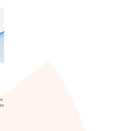
he
ces