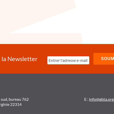
à la Newsletter
t sud, bureau 762
E :
info@gbta.org
irginie 22314