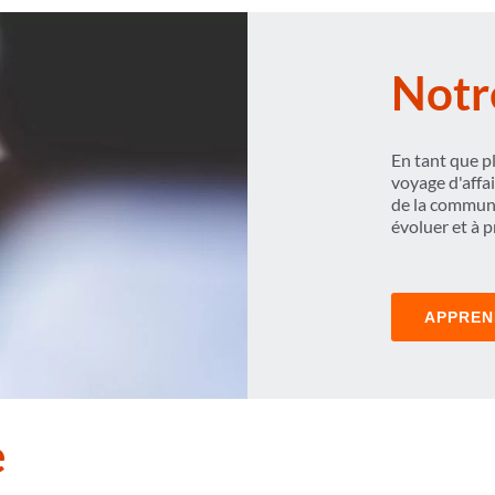
Notr
En tant que p
voyage d'affa
de la communa
évoluer et à p
APPREN
e