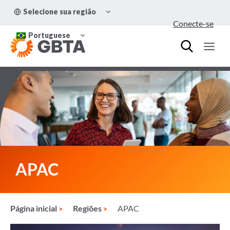
Pular
ALTERNAR
Selecione sua região
para
MENU
Conecte-se
FILHO
o
ALTERNAR
Conteúdo
Portuguese
MENU
FILHO
APAC
Página inicial
Regiões
APAC