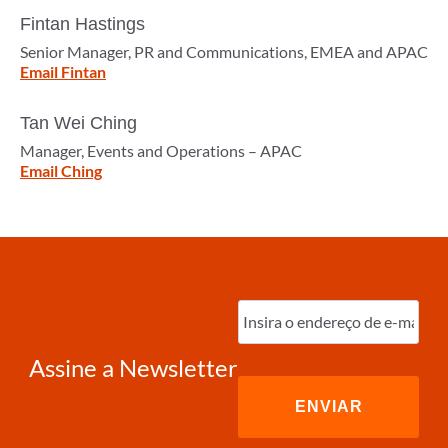
Fintan Hastings
Senior Manager, PR and Communications, EMEA and APAC
Email Fintan
Tan Wei Ching
Manager, Events and Operations – APAC
Email Ching
Digite
o
e-
mail
(obrigatório)
Assine a Newsletter