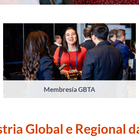
Membresía GBTA
tria Global e Regional d