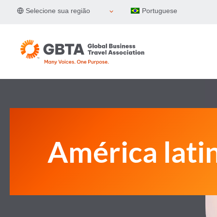
Pular
Selecione sua região
Portuguese
para
o
Conteúdo
América lati