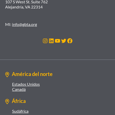
107 S West St. Suite 762
Alejandría, VA 22314
MI:
info@gbta.org
Instagram
LinkedIn
YouTube
Twitter
Facebook
América del norte
Estados Unidos
Canadá
África
Sudáfrica