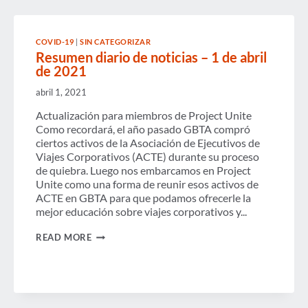
(GBTA)
APOYA
MEDIDAS
PRESUPUESTARIAS
COVID-19
|
SIN CATEGORIZAR
FEDERALES
Resumen diario de noticias – 1 de abril
QUE
PROMUEVEN
de 2021
LA
REAPERTURA
abril 1, 2021
DE
FRONTERAS
Actualización para miembros de Project Unite
–
Como recordará, el año pasado GBTA compró
ciertos activos de la Asociación de Ejecutivos de
Viajes Corporativos (ACTE) durante su proceso
de quiebra. Luego nos embarcamos en Project
Unite como una forma de reunir esos activos de
ACTE en GBTA para que podamos ofrecerle la
mejor educación sobre viajes corporativos y...
RESUMEN
READ MORE
DIARIO
DE
NOTICIAS
–
1
DE