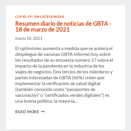
26
DE
MARZO
COVID-19
|
SIN CATEGORIZAR
DE
Resumen diario de noticias de GBTA -
2021
18 de marzo de 2021
marzo 18, 2021
El optimismo aumenta a medida que se acelera el
despliegue de vacunas GBTA informó hoy sobre
los resultados de su encuesta número 17 sobre el
impacto de la pandemia en la industria de los
viajes de negocios. Dos tercios de los miembros y
partes interesadas de GBTA (66%) creen que
implementar la verificación de salud digital
(también conocida como "pasaportes de
vacunación" o "certificados verdes digitales") es
una buena política, la mayoría...
RESUMEN
READ MORE
DIARIO
DE
NOTICIAS
DE