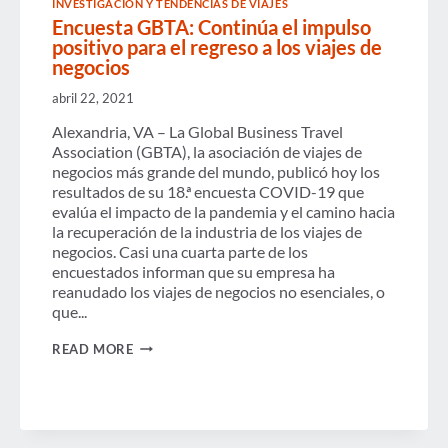
INVESTIGACIÓN Y TENDENCIAS DE VIAJES
A
Encuesta GBTA: Continúa el impulso
LA
APERTURA
positivo para el regreso a los viajes de
DE
negocios
VIAJES
TRANSATLÁNTICOS
abril 22, 2021
NO
ESENCIALES
Alexandria, VA – La Global Business Travel
Association (GBTA), la asociación de viajes de
negocios más grande del mundo, publicó hoy los
resultados de su 18.ª encuesta COVID-19 que
evalúa el impacto de la pandemia y el camino hacia
la recuperación de la industria de los viajes de
negocios. Casi una cuarta parte de los
encuestados informan que su empresa ha
reanudado los viajes de negocios no esenciales, o
que...
ENCUESTA
READ MORE
GBTA:
CONTINÚA
EL
IMPULSO
POSITIVO
PARA