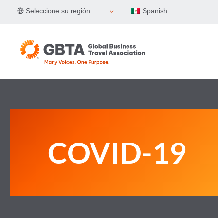
Skip
Seleccione su región
Spanish
to
content
COVID-19