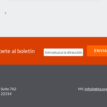
DE
GBTA
-
Next
19
DE
Page
MARZO
DE
2021
bete al boletín
 Suite 762
MI:
info@gbta.or
A 22314