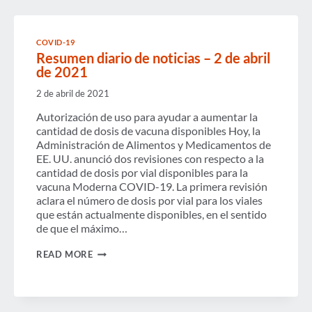
EL
REGRESO
A
LOS
COVID-19
VIAJES
Resumen diario de noticias – 2 de abril
DE
de 2021
NEGOCIOS
2 de abril de 2021
Autorización de uso para ayudar a aumentar la
cantidad de dosis de vacuna disponibles Hoy, la
Administración de Alimentos y Medicamentos de
EE. UU. anunció dos revisiones con respecto a la
cantidad de dosis por vial disponibles para la
vacuna Moderna COVID-19. La primera revisión
aclara el número de dosis por vial para los viales
que están actualmente disponibles, en el sentido
de que el máximo…
RESUMEN
READ MORE
DIARIO
DE
NOTICIAS
–
2