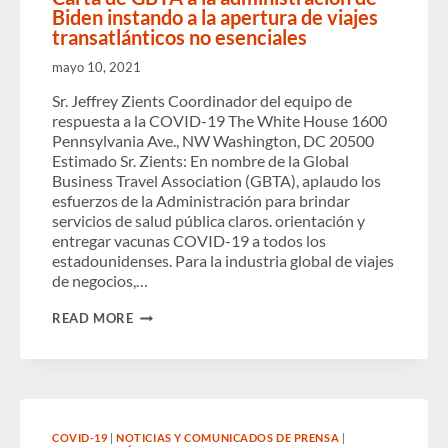
Biden instando a la apertura de viajes
transatlánticos no esenciales
mayo 10, 2021
Sr. Jeffrey Zients Coordinador del equipo de
respuesta a la COVID-19 The White House 1600
Pennsylvania Ave., NW Washington, DC 20500
Estimado Sr. Zients: En nombre de la Global
Business Travel Association (GBTA), aplaudo los
esfuerzos de la Administración para brindar
servicios de salud pública claros. orientación y
entregar vacunas COVID-19 a todos los
estadounidenses. Para la industria global de viajes
de negocios,…
CARTA
READ MORE
DE
GBTA
A
LA
ADMINISTRACIÓN
DE
BIDEN
COVID-19
|
NOTICIAS Y COMUNICADOS DE PRENSA
|
INSTANDO