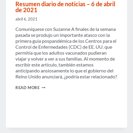
Resumen diario de noticias – 6 de abril
de 2021
abril 6, 2021
Comuníquese con Suzanne A finales de la semana
pasada se produjo un importante atasco con la
primera guía pospandémica de los Centros para el
Control de Enfermedades (CDC) de EE. UU. que
permitía que los adultos vacunados pudieran
viajar y volver a ver a sus familias. Al momento de
escribir este artículo, también estamos
anticipando ansiosamente lo que el gobierno del
Reino Unido anunciará, ¿podría estar relacionado?
RESUMEN
READ MORE
DIARIO
DE
NOTICIAS
–
6
DE
ABRIL
DE
2021