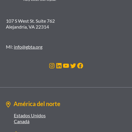
107 S West St. Suite 762
Alejandría, VA 22314
MI:
info@gbta.org
Instagram
LinkedIn
YouTube
Twitter
Facebook
América del norte
Estados Unidos
Canadá