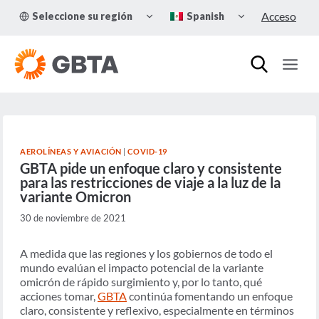
Skip
TOGGLE
TOGGLE
Acceso
Seleccione su región
Spanish
to
CHILD
CHILD
MENU
MENU
content
AEROLÍNEAS Y AVIACIÓN
|
COVID-19
GBTA pide un enfoque claro y consistente
para las restricciones de viaje a la luz de la
variante Omicron
30 de noviembre de 2021
A medida que las regiones y los gobiernos de todo el
mundo evalúan el impacto potencial de la variante
omicrón de rápido surgimiento y, por lo tanto, qué
acciones tomar,
GBTA
continúa fomentando un enfoque
claro, consistente y reflexivo, especialmente en términos