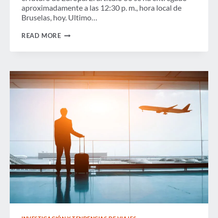
aproximadamente a las 12:30 p. m., hora local de
Bruselas, hoy. Ultimo…
SE
READ MORE
ACTIVA
EL
ARTÍCULO
50
DEL
BREXIT:
EL
FUTURO
DE
LOS
VIAJES
DE
NEGOCIOS
EN
EUROPA
ESTÁ
EN
JUEGO