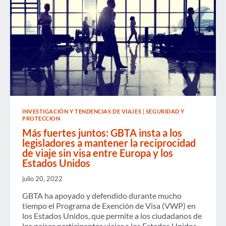
INVESTIGACIÓN Y TENDENCIAS DE VIAJES
|
SEGURIDAD Y
PROTECCION
Más fuertes juntos: GBTA insta a los
legisladores a mantener la reciprocidad
de viaje sin visa entre Europa y los
Estados Unidos
julio 20, 2022
GBTA ha apoyado y defendido durante mucho
tiempo el Programa de Exención de Visa (VWP) en
los Estados Unidos, que permite a los ciudadanos de
los países participantes viajar a los Estados Unidos