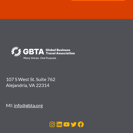
107 S West St. Suite 762
Alejandría, VA 22314
MI:
info@gbta.org
Instagram
LinkedIn
YouTube
Twitter
Facebook