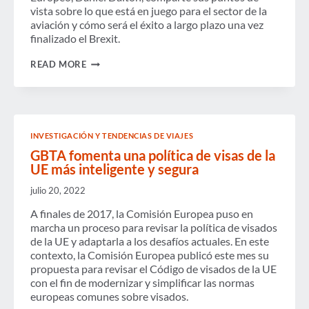
vista sobre lo que está en juego para el sector de la
aviación y cómo será el éxito a largo plazo una vez
finalizado el Brexit.
PODCAST:
READ MORE
BREXIT
–
¿QUÉ
SUCEDE
EL
1
INVESTIGACIÓN Y TENDENCIAS DE VIAJES
DE
ENERO
GBTA fomenta una política de visas de la
DE
UE más inteligente y segura
2021?
julio 20, 2022
A finales de 2017, la Comisión Europea puso en
marcha un proceso para revisar la política de visados
de la UE y adaptarla a los desafíos actuales. En este
contexto, la Comisión Europea publicó este mes su
propuesta para revisar el Código de visados de la UE
con el fin de modernizar y simplificar las normas
europeas comunes sobre visados.