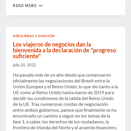
GBTA
READ MORE
FOMENTA
UNA
POLÍTICA
DE
VISAS
DE
AEROLÍNEAS Y AVIACIÓN
LA
UE
Los viajeros de negocios dan la
MÁS
bienvenida a la declaración de "progreso
INTELIGENTE
suficiente"
Y
SEGURA
julio 20, 2022
Ha pasado más de un año desde que comenzaron
oficialmente las negociaciones del Brexit entre la
Unión Europea y el Reino Unido, lo que dio tanto a la
UE como al Reino Unido hasta marzo de 2019 para
decidir las condiciones de la salida del Reino Unido
de la UE. Tras numerosas rondas de negociación
entre ambos gobiernos, parece que finalmente se ha
encontrado un camino a seguir en los temas de la
fase 1, a saber, los derechos de los ciudadanos, la
frontera de Irlanda del Norte y el acuerdo financiero.