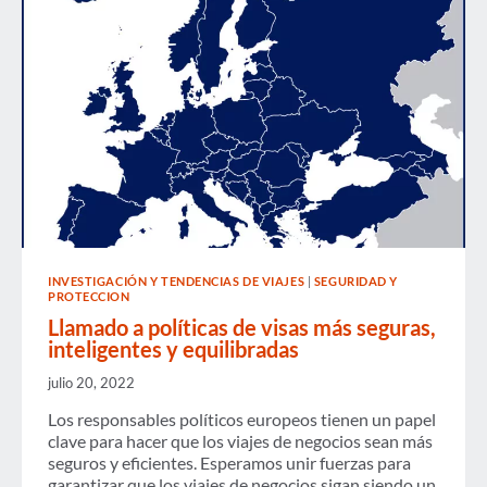
A
COOPERAR
EN
LA
CONTINUACIÓN
DE
LA
RECIPROCIDAD
EN
LA
EXENCIÓN
DE
VISAS
INVESTIGACIÓN Y TENDENCIAS DE VIAJES
|
SEGURIDAD Y
PROTECCION
Llamado a políticas de visas más seguras,
inteligentes y equilibradas
julio 20, 2022
Los responsables políticos europeos tienen un papel
clave para hacer que los viajes de negocios sean más
seguros y eficientes. Esperamos unir fuerzas para
garantizar que los viajes de negocios sigan siendo un