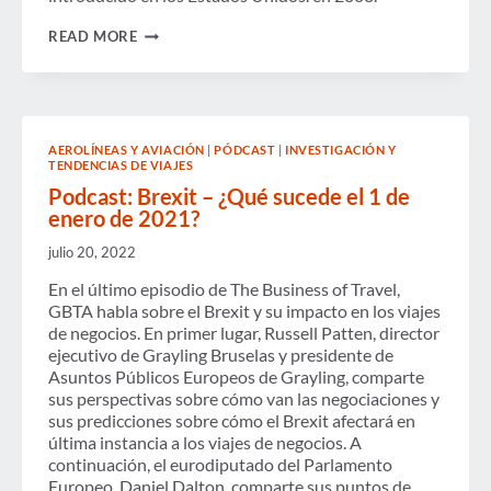
ETIAS:
READ MORE
UN
SISTEMA
JUSTO
Y
BENEFICIOSO
PARA
AEROLÍNEAS Y AVIACIÓN
|
PÓDCAST
|
INVESTIGACIÓN Y
LOS
TENDENCIAS DE VIAJES
VIAJEROS
DE
Podcast: Brexit – ¿Qué sucede el 1 de
NEGOCIOS
enero de 2021?
julio 20, 2022
En el último episodio de The Business of Travel,
GBTA habla sobre el Brexit y su impacto en los viajes
de negocios. En primer lugar, Russell Patten, director
ejecutivo de Grayling Bruselas y presidente de
Asuntos Públicos Europeos de Grayling, comparte
sus perspectivas sobre cómo van las negociaciones y
sus predicciones sobre cómo el Brexit afectará en
última instancia a los viajes de negocios. A
continuación, el eurodiputado del Parlamento
Europeo, Daniel Dalton, comparte sus puntos de