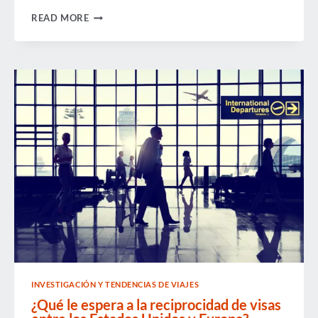
LOS
READ MORE
VIAJEROS
DE
NEGOCIOS
DAN
LA
BIENVENIDA
A
LA
DECLARACIÓN
DE
"PROGRESO
SUFICIENTE"
INVESTIGACIÓN Y TENDENCIAS DE VIAJES
¿Qué le espera a la reciprocidad de visas