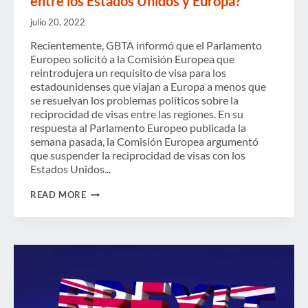
entre los Estados Unidos y Europa?
julio 20, 2022
Recientemente, GBTA informó que el Parlamento
Europeo solicitó a la Comisión Europea que
reintrodujera un requisito de visa para los
estadounidenses que viajan a Europa a menos que
se resuelvan los problemas políticos sobre la
reciprocidad de visas entre las regiones. En su
respuesta al Parlamento Europeo publicada la
semana pasada, la Comisión Europea argumentó
que suspender la reciprocidad de visas con los
Estados Unidos...
¿QUÉ
READ MORE
LE
ESPERA
A
LA
RECIPROCIDAD
DE
VISAS
ENTRE
LOS
ESTADOS