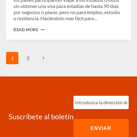
sin obtener una visa para estadías de hasta 90 días
por negocios o placer, pero no para empleo, estudio
o residencia. Haciéndolo más fácil para…
MÁS
READ MORE
FUERTES
JUNTOS:
GBTA
INSTA
A
Page
Next
1
2
LOS
navigation
LEGISLADORES
A
Page
MANTENER
LA
RECIPROCIDAD
DE
VIAJE
Ingrese
SIN
correo
VISA
ENTRE
electrónico
(Required)
EUROPA
Suscríbete al boletín
Y
LOS
ESTADOS
UNIDOS