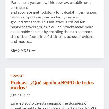
Parliament yesterday. This new law establishes a
consistent
and accurate methodology for calculating emissions
from transport services, including air and
ground transport. This initiative is critical for
business travellers, as it will help them make more
sustainable choices by enabling them to compare
the carbon footprint of their trips across providers
and modes…
GBTA
READ MORE
WELCOMES NEW
EU MEASUREMENT
FRAMEWORK
FOR
TRANSPORT
EMISSIONS
PÓDCAST
Podcast: ¿Qué significa RGPD de todos
modos?
julio 20, 2022
En el episodio de esta semana, The Business of
Travel, se habla de todo lo relacionado con el RGPD.