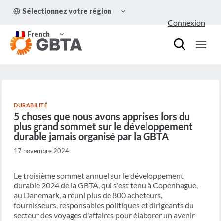
Aller
OUVRIR/FERMER
Sélectionnez votre région
au
LE
Connexion
MENU
contenu
OUVRIR/FERMER
ENFANT
French
LE
MENU
ENFANT
DURABILITÉ
5 choses que nous avons apprises lors du
plus grand sommet sur le développement
durable jamais organisé par la GBTA
17 novembre 2024
Le troisième sommet annuel sur le développement
durable 2024 de la GBTA, qui s'est tenu à Copenhague,
au Danemark, a réuni plus de 800 acheteurs,
fournisseurs, responsables politiques et dirigeants du
secteur des voyages d'affaires pour élaborer un avenir