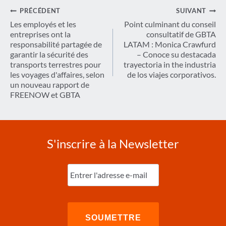
Navigation
PRÉCÉDENT
SUIVANT
de
Les employés et les
Point culminant du conseil
entreprises ont la
consultatif de GBTA
l’article
responsabilité partagée de
LATAM : Monica Crawfurd
garantir la sécurité des
– Conoce su destacada
transports terrestres pour
trayectoria in the industria
les voyages d'affaires, selon
de los viajes corporativos.
un nouveau rapport de
FREENOW et GBTA
S'inscrire à la Newsletter
Entrez
l'e-
mail
(Nécessaire)