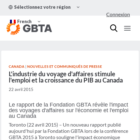
Aller
OUVRIR/FERMER
Sélectionnez votre région
au
LE
Connexion
MENU
contenu
OUVRIR/FERMER
ENFANT
French
LE
MENU
ENFANT
CANADA
|
NOUVELLES ET COMMUNIQUÉS DE PRESSE
L'industrie du voyage d'affaires stimule
l'emploi et la croissance du PIB au Canada
22 avril 2015
Le rapport de la Fondation GBTA révèle l'impact
des voyages d'affaires sur l'économie et l'emploi
au Canada
Toronto (22 avril 2015) – Un nouveau rapport publié
aujourd'hui par la Fondation GBTA lors de la conférence
GBTA 2015 à Toronto souligne l'impact économique