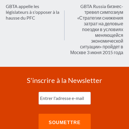
de
GBTA appelle les
GBTA Russia бизнес-
législateurs à s'opposer à la
тревел симпозиум
l’article
hausse du PFC
«Стратегии снижения
затрат на деловые
поездки в условиях
меняющейся
экономической
ситуации» пройдет в
Москве 3 июня 2015 года
S'inscrire à la Newsletter
Entrez
l'e-
mail
(Nécessaire)